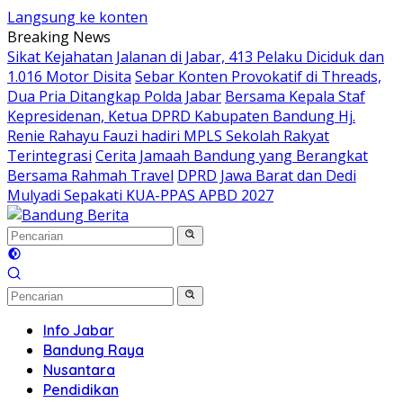
Langsung ke konten
Breaking News
Sikat Kejahatan Jalanan di Jabar, 413 Pelaku Diciduk dan
1.016 Motor Disita
Sebar Konten Provokatif di Threads,
Dua Pria Ditangkap Polda Jabar
Bersama Kepala Staf
Kepresidenan, Ketua DPRD Kabupaten Bandung Hj.
Renie Rahayu Fauzi hadiri MPLS Sekolah Rakyat
Terintegrasi
Cerita Jamaah Bandung yang Berangkat
Bersama Rahmah Travel
DPRD Jawa Barat dan Dedi
Mulyadi Sepakati KUA-PPAS APBD 2027
Info Jabar
Bandung Raya
Nusantara
Pendidikan