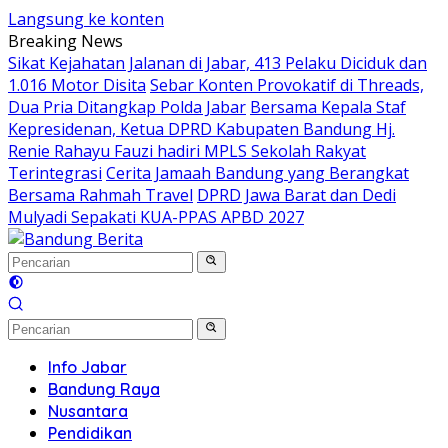
Langsung ke konten
Breaking News
Sikat Kejahatan Jalanan di Jabar, 413 Pelaku Diciduk dan
1.016 Motor Disita
Sebar Konten Provokatif di Threads,
Dua Pria Ditangkap Polda Jabar
Bersama Kepala Staf
Kepresidenan, Ketua DPRD Kabupaten Bandung Hj.
Renie Rahayu Fauzi hadiri MPLS Sekolah Rakyat
Terintegrasi
Cerita Jamaah Bandung yang Berangkat
Bersama Rahmah Travel
DPRD Jawa Barat dan Dedi
Mulyadi Sepakati KUA-PPAS APBD 2027
Info Jabar
Bandung Raya
Nusantara
Pendidikan