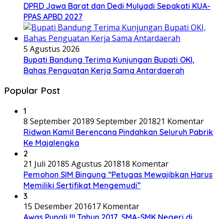
DPRD Jawa Barat dan Dedi Mulyadi Sepakati KUA-
PPAS APBD 2027
5 Agustus 2026
Bupati Bandung Terima Kunjungan Bupati OKI,
Bahas Penguatan Kerja Sama Antardaerah
Popular Post
1
8 September 2018
9 September 2018
21 Komentar
Ridwan Kamil Berencana Pindahkan Seluruh Pabrik
Ke Majalengka
2
21 Juli 2018
5 Agustus 2018
18 Komentar
Pemohon SIM Bingung “Petugas Mewajibkan Harus
Memiliki Sertifikat Mengemudi”
3
15 Desember 2016
17 Komentar
Awas Pungli !!! Tahun 2017, SMA-SMK Negeri di