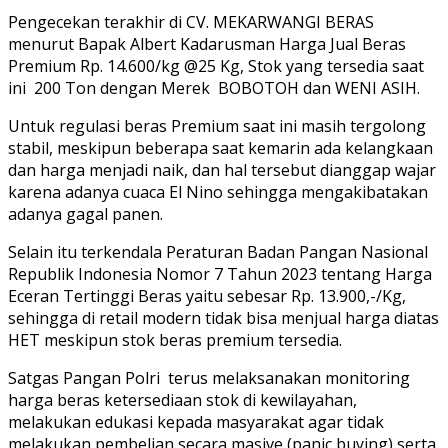
Pengecekan terakhir di CV. MEKARWANGI BERAS
menurut Bapak Albert Kadarusman Harga Jual Beras
Premium Rp. 14.600/kg @25 Kg, Stok yang tersedia saat
ini
200 Ton dengan Merek
BOBOTOH dan WENI ASIH.
Untuk regulasi beras Premium saat ini masih tergolong
stabil, meskipun beberapa saat kemarin ada kelangkaan
dan harga menjadi naik, dan hal tersebut dianggap wajar
karena adanya cuaca El Nino sehingga mengakibatakan
adanya gagal panen.
Selain itu terkendala Peraturan Badan Pangan Nasional
Republik Indonesia Nomor 7 Tahun 2023 tentang Harga
Eceran Tertinggi Beras yaitu sebesar Rp. 13.900,-/Kg,
sehingga di retail modern tidak bisa menjual harga diatas
HET meskipun stok beras premium tersedia.
Satgas Pangan Polri
terus melaksanakan monitoring
harga beras ketersediaan stok di kewilayahan,
melakukan edukasi kepada masyarakat agar tidak
melakukan pembelian secara masive (panic buying) serta