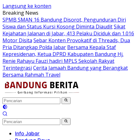
Langsung ke konten
Breaking News
SPMB SMAN 16 Bandung Disorot, Pengunduran Diri
Siswa dan Status Kursi Kosong Diminta Diaudit
Sikat
Kejahatan Jalanan di Jabar, 413 Pelaku Diciduk dan 1.016
Motor Disita
Sebar Konten Provokatif di Threads, Dua
Pria Ditangkap Polda Jabar
Bersama Kepala Staf
Kepresidenan, Ketua DPRD Kabupaten Bandung Hj.
Renie Rahayu Fauzi hadiri MPLS Sekolah Rakyat
Terintegrasi
Cerita Jamaah Bandung yang Berangkat
Bersama Rahmah Travel
Info Jabar