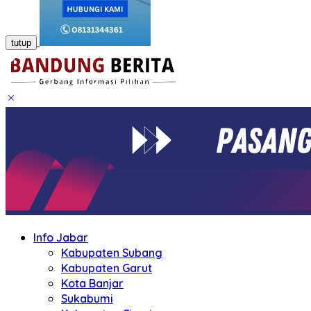
tutup
Info Jabar
Kabupaten Subang
Kabupaten Garut
Kota Banjar
Sukabumi