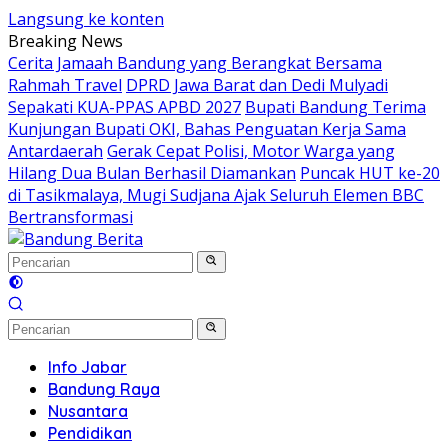
Langsung ke konten
Breaking News
Cerita Jamaah Bandung yang Berangkat Bersama
Rahmah Travel
DPRD Jawa Barat dan Dedi Mulyadi
Sepakati KUA-PPAS APBD 2027
Bupati Bandung Terima
Kunjungan Bupati OKI, Bahas Penguatan Kerja Sama
Antardaerah
Gerak Cepat Polisi, Motor Warga yang
Hilang Dua Bulan Berhasil Diamankan
Puncak HUT ke-20
di Tasikmalaya, Mugi Sudjana Ajak Seluruh Elemen BBC
Bertransformasi
Info Jabar
Bandung Raya
Nusantara
Pendidikan