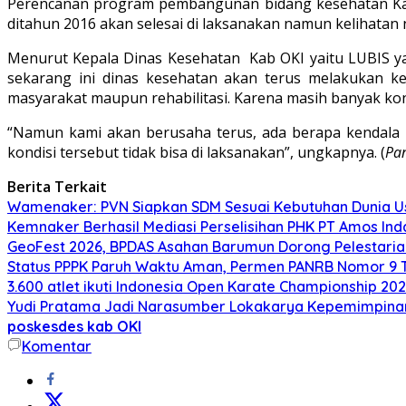
Perencanan program pembangunan bidang kesehatan Ka
ditahun 2016 akan selesai di laksanakan namun kelihatan
Menurut Kepala Dinas Kesehatan Kab OKI yaitu LUBIS 
sekarang ini dinas kesehatan akan terus melakukan 
masyarakat maupun rehabilitasi. Karena masih banyak kondi
“Namun kami akan berusaha terus, ada berapa kendala 
kondisi tersebut tidak bisa di laksanakan”, ungkapnya. (
Pa
Berita Terkait
Wamenaker: PVN Siapkan SDM Sesuai Kebutuhan Dunia Us
Kemnaker Berhasil Mediasi Perselisihan PHK PT Amos Ind
GeoFest 2026, BPDAS Asahan Barumun Dorong Pelestari
Status PPPK Paruh Waktu Aman, Permen PANRB Nomor 9 T
3.600 atlet ikuti Indonesia Open Karate Championship 20
Yudi Pratama Jadi Narasumber Lokakarya Kepemimpina
poskesdes kab OKI
Komentar