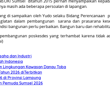
b.OKI Sumsel ditahun 2015 pernah menyampaikan kepa
 nya masih ada beberapa persoalan di lapangan.
yang di sampaikan oleh Yudo selaku Bidang Perencanaan
keglatan dalam pembangunan sarana dan prasarana kese
si bangunan perlu perbaikan. Bangun baru dan rehabilitasi 
pembangunan poskesdes yang terhambat karena tidak ad
ni
)
aha dan Industri
ah Indonesia
an Lingkungan Kawasan Danau Toba
ahun 2026 diTerbitkan
26 di Provinsi Lampung
n Pemuda Sumsel 2026