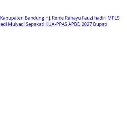
Kabupaten Bandung Hj. Renie Rahayu Fauzi hadiri MPLS
edi Mulyadi Sepakati KUA-PPAS APBD 2027
Bupati