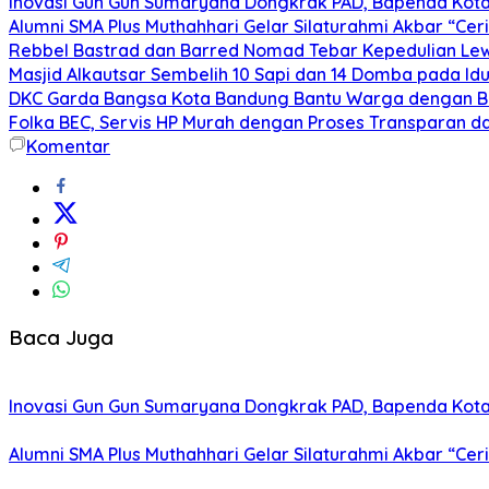
Inovasi Gun Gun Sumaryana Dongkrak PAD, Bapenda Kota 
Alumni SMA Plus Muthahhari Gelar Silaturahmi Akbar “Cerit
Rebbel Bastrad dan Barred Nomad Tebar Kepedulian Lew
Masjid Alkautsar Sembelih 10 Sapi dan 14 Domba pada Idu
DKC Garda Bangsa Kota Bandung Bantu Warga dengan B
Folka BEC, Servis HP Murah dengan Proses Transparan d
Komentar
Baca Juga
Inovasi Gun Gun Sumaryana Dongkrak PAD, Bapenda Kota 
Alumni SMA Plus Muthahhari Gelar Silaturahmi Akbar “Cerit