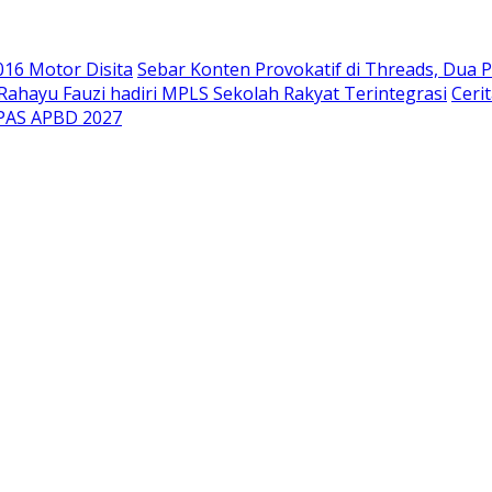
.016 Motor Disita
Sebar Konten Provokatif di Threads, Dua P
ahayu Fauzi hadiri MPLS Sekolah Rakyat Terintegrasi
Ceri
PPAS APBD 2027