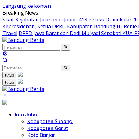
Langsung ke konten
Breaking News
Sikat Kejahatan Jalanan di Jabar, 413 Pelaku Diciduk dan 1
Kepresidenan, Ketua DPRD Kabupaten Bandung Hj. Renie R
Travel
DPRD Jawa Barat dan Dedi Mulyadi Sepakati KUA-
tutup
tutup
Info Jabar
Kabupaten Subang
Kabupaten Garut
Kota Banjar