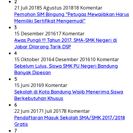
2
21 Juli 2018
5 Agustus 2018
18 Komentar
Pemohon SIM Bingung “Petugas Mewajibkan Harus
Memiliki Sertifikat Mengemudi”
3
15 Desember 2016
17 Komentar
Awas Pungli !!! Tahun 2017, SMA-SMK Negeri di
Jabar Dilarang Tarik DSP
4
15 Oktober 2016
4 Desember 2016
10 Komentar
Sebelum Lulus, Siswa SMK PU Negeri Bandung
Banyak Dipesan
5
15 Juni 2016
9 Komentar
Sekolah di Kota Bandung Wajib Menerima Siswa
Berkebutuhan Khusus
6
22 Juni 2017
1 Juli 2017
8 Komentar
Pendaftaran Masuk Sekolah SMA/SMK 2017/2018
Gratis
7