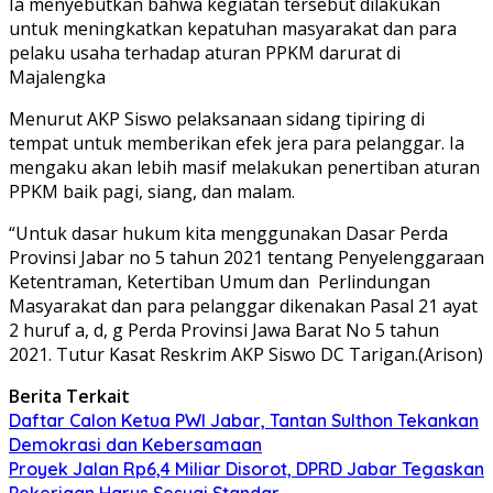
Ia menyebutkan bahwa kegiatan tersebut dilakukan
untuk meningkatkan kepatuhan masyarakat dan para
pelaku usaha terhadap aturan PPKM darurat di
Majalengka
Menurut AKP Siswo pelaksanaan sidang tipiring di
tempat untuk memberikan efek jera para pelanggar. Ia
mengaku akan lebih masif melakukan penertiban aturan
PPKM baik pagi, siang, dan malam.
“Untuk dasar hukum kita menggunakan
Dasar Perda
Provinsi Jabar no 5 tahun 2021 tentang Penyelenggaraan
Ketentraman, Ketertiban Umum dan
Perlindungan
Masyarakat dan para pelanggar dikenakan Pasal 21 ayat
2 huruf a, d, g Perda Provinsi Jawa Barat No 5 tahun
2021. Tutur Kasat Reskrim AKP Siswo DC Tarigan.(Arison)
Berita Terkait
Daftar Calon Ketua PWI Jabar, Tantan Sulthon Tekankan
Demokrasi dan Kebersamaan
Proyek Jalan Rp6,4 Miliar Disorot, DPRD Jabar Tegaskan
Pekerjaan Harus Sesuai Standar