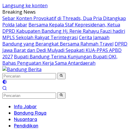
Langsung ke konten
Breaking News
Sebar Konten Provokatif di Threads, Dua Pria Ditangkap
Polda Jabar
Bersama Kepala Staf Kepresidenan, Ketua
DPRD Kabupaten Bandung Hj. Renie Rahayu Fauzi hadiri
MPLS Sekolah Rakyat Terintegrasi
Cerita Jamaah
Bandung yang Berangkat Bersama Rahmah Travel
DPRD
Jawa Barat dan Dedi Mulyadi Sepakati KUA-PPAS APBD
2027
Bupati Bandung Terima Kunjungan Bupati OKI,
Bahas Penguatan Kerja Sama Antardaerah
Info Jabar
Bandung Raya
Nusantara
Pendidikan