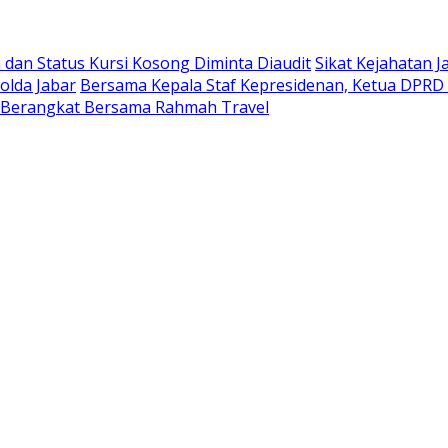
dan Status Kursi Kosong Diminta Diaudit
Sikat Kejahatan J
olda Jabar
Bersama Kepala Staf Kepresidenan, Ketua DPRD 
 Berangkat Bersama Rahmah Travel