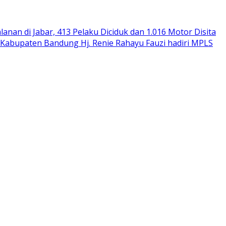
alanan di Jabar, 413 Pelaku Diciduk dan 1.016 Motor Disita
Kabupaten Bandung Hj. Renie Rahayu Fauzi hadiri MPLS