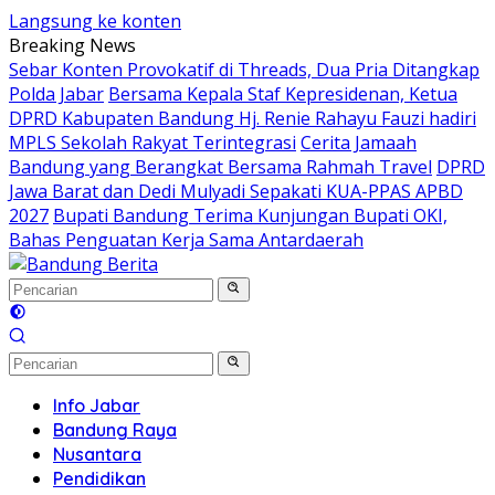
Langsung ke konten
Breaking News
Sebar Konten Provokatif di Threads, Dua Pria Ditangkap
Polda Jabar
Bersama Kepala Staf Kepresidenan, Ketua
DPRD Kabupaten Bandung Hj. Renie Rahayu Fauzi hadiri
MPLS Sekolah Rakyat Terintegrasi
Cerita Jamaah
Bandung yang Berangkat Bersama Rahmah Travel
DPRD
Jawa Barat dan Dedi Mulyadi Sepakati KUA-PPAS APBD
2027
Bupati Bandung Terima Kunjungan Bupati OKI,
Bahas Penguatan Kerja Sama Antardaerah
Info Jabar
Bandung Raya
Nusantara
Pendidikan