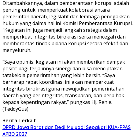
Ditambahkannya, dalam pemberantaan korups
i adalah
penting untuk memperku
at kolaborasi antara
pemerintah daerah, legislatif dan lembaga penegakkan
hukum
y
ang dal
m
a hal ini K
o
misi Pemberantasa Kurupsi.
“
Kegiatan i
ni juga
m
enjadi langkah srategis dalam
memperkuat integritas bir
okrasi se
rta
m
encegah dan
memberantas tindak pidana korupsi
secara efektif dan
menyeluruh.
“Saya optimis, kegiatan ini akan memberikan dampak
positif bagi terjalinnya
s
inergi dan bisa
m
enciptakan
tatakelola pemerintahan yang le
b
ih bersih. “Saya
b
e
rharap rapat koordinasi ini akan mem
perkuat
integritas birokrasi guna mewujudkan pemerintahan
daerah yang ber
i
ntegritas, transparan, dan berpihak
kepada
kepentingan rakyat,” pungkas Hj. Renie.
(TeddyGus)
Berita Terkait
DPRD Jawa Barat dan Dedi Mulyadi Sepakati KUA-PPAS
APBD 2027