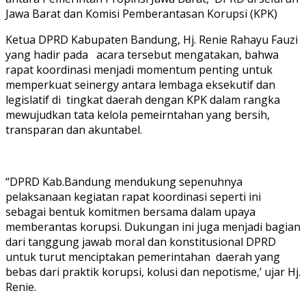
Jawa Ba
r
at dan Komisi Pemberantasa
n
K
o
rupsi
(KPK)
Ketua DPRD Kabupat
en Bandung, Hj. Renie Rahayu Fauzi
yang hadi
r
pada
acara tersebut m
engatakan, bahwa
rapat koordinasi
m
enjadi momentu
m
penting unt
u
k
m
e
mperkuat seinergy antara
l
embaga eksekutif dan
legislatif di tingkat daerah dengan KPK dalam rangka
mewujudkan tata kelola peme
i
rntahan yang bersih,
transparan dan akuntabel.
“DPRD Kab.Bandung mendukung sepenuhnya
pelaksanaan kegiatan rapat koordinas
i
seperti ini
sebagai bentuk ko
m
itmen
bersama dalam upaya
mem
berantas korupsi. Dukungan ini j
u
ga menjadi bagian
dari tanggung jawab moral dan konstitusional DPRD
untuk turut menciptakan pemerintahan daerah yang
beba
s dari praktik ko
rupsi, kolusi dan nepotisme,’ ujar Hj.
Renie.