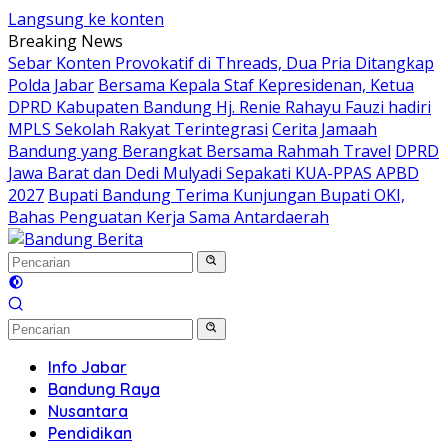
Langsung ke konten
Breaking News
Sebar Konten Provokatif di Threads, Dua Pria Ditangkap
Polda Jabar
Bersama Kepala Staf Kepresidenan, Ketua
DPRD Kabupaten Bandung Hj. Renie Rahayu Fauzi hadiri
MPLS Sekolah Rakyat Terintegrasi
Cerita Jamaah
Bandung yang Berangkat Bersama Rahmah Travel
DPRD
Jawa Barat dan Dedi Mulyadi Sepakati KUA-PPAS APBD
2027
Bupati Bandung Terima Kunjungan Bupati OKI,
Bahas Penguatan Kerja Sama Antardaerah
Info Jabar
Bandung Raya
Nusantara
Pendidikan