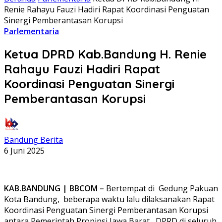
Renie Rahayu Fauzi Hadiri Rapat Koordinasi Penguatan
Sinergi Pemberantasan Korupsi
Parlementaria
Ketua DPRD Kab.Bandung H. Renie
Rahayu Fauzi Hadiri Rapat
Koordinasi Penguatan Sinergi
Pemberantasan Korupsi
Bandung Berita
6 Juni 2025
KAB.BANDUNG | BBCOM –
Bertempat di Ge
dung Pakuan
Kota Bandung, beberapa waktu lalu
dilaksanakan Rapat
Koord
i
nasi Penguatan Sin
er
gi Pemberantasa
n
Korupsi
a
ntara Pemerintah Propinsi Jawa B
arat, DPRD
di seluruh