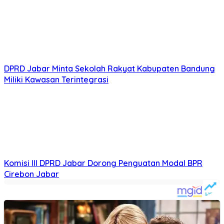
Rekomendasi untuk kamu
DPRD Jawa Barat dan Dedi Mulyadi Sepakati KUA-PPAS
APBD 2027
KOTA BANDUNG | BBCOM – DPRD Jawa Barat bersama
Gubernur Jabar Dedi Mulyadi menyepakati Rancangan…
DPRD Jabar Tinjau IPAL PT Associated British Budi,
Perkuat Ranperda PPLH
KARAWANG | BBCOM – Pansus XV DPRD Provinsi Jawa
Barat mendorong penguatan pengawasan terhadap
pencemaran…
DPRD Jabar Susun Perda Lingkungan Hidup, Bogor Jadi
Sorotan karena Alih Fungsi Lahan