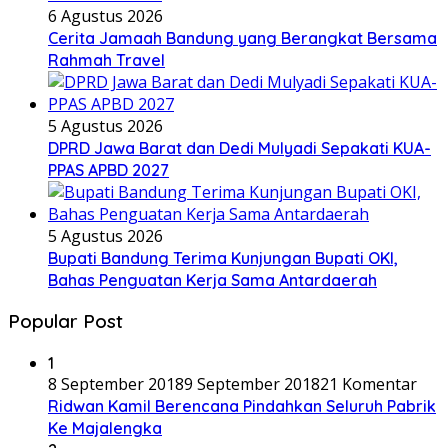
Sekolah di Kota Bandung Wajib Menerima Siswa
Berkebutuhan Khusus
6
22 Juni 2017
1 Juli 2017
8 Komentar
Pendaftaran Masuk Sekolah SMA/SMK 2017/2018
Gratis
7
18 Mei 2019
6 Komentar
Bersamamu Ibu, Kau yang Tak Kenal Lelah
BBCOM Chanel