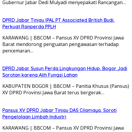
KABUPATEN CIREBON | BBCOM – Komisi III DPRD
Provinsi Jawa Barat menilai PT BPR Cirebon…
Tinggalkan Balasan
Alamat email Anda tidak akan dipublikasikan.
Ruas yang
wajib ditandai
*