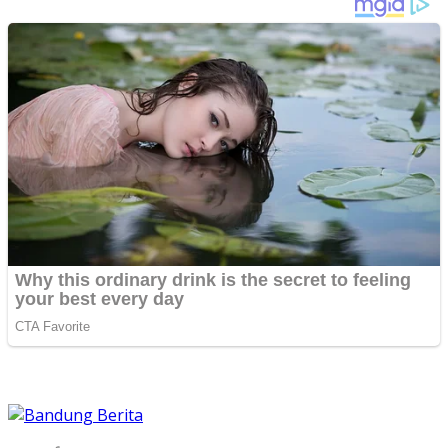
Arsip Berita
Instagram
Pedoman Media Cyber
Rate Card
Redaksi
Sitemap