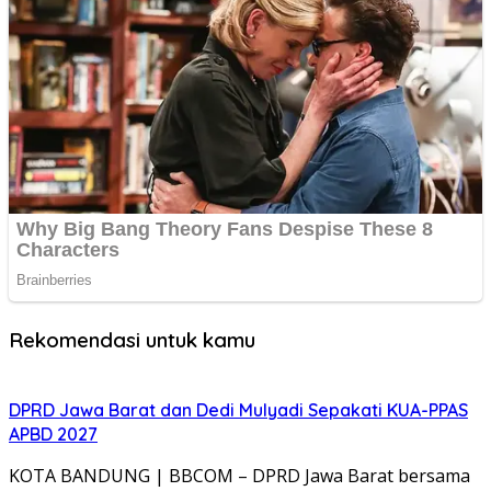
KABUPATEN BOGOR | BBCOM – Panitia Khusus (Pansus)
XV DPRD Provinsi Jawa Barat terus bergerak…
Pansus XV DPRD Jabar Tinjau DAS Cilamaya, Soroti
Pengelolaan Limbah Industri
KARAWANG | BBCOM – Pansus XV DPRD Provinsi Jawa
Barat mendorong penguatan pengawasan terhadap
pencemaran…
DPRD Jabar Minta Sekolah Rakyat Kabupaten Bandung
Miliki Kawasan Terintegrasi
KAB BANDUNG | BBCOM – Komisi V DPRD Provinsi Jawa
Barat mendorong penguatan sarana dan…
Komisi III DPRD Jabar Dorong Penguatan Modal BPR
Cirebon Jabar