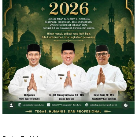
6 Agustus 2026
Bersama Kepala Staf Kepresidenan, Ketua DPRD
Kabupaten Bandung Hj. Renie Rahayu Fauzi hadiri
MPLS Sekolah Rakyat Terintegrasi
6 Agustus 2026
Cerita Jamaah Bandung yang Berangkat Bersama
Rahmah Travel
5 Agustus 2026
DPRD Jawa Barat dan Dedi Mulyadi Sepakati KUA-
PPAS APBD 2027
5 Agustus 2026
Bupati Bandung Terima Kunjungan Bupati OKI,
Bahas Penguatan Kerja Sama Antardaerah