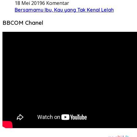
Redaksi
Pedoman Media Cyber
Rate Card
Sitemap
Didukung oleh WordPress
-
Tema: wpberita.