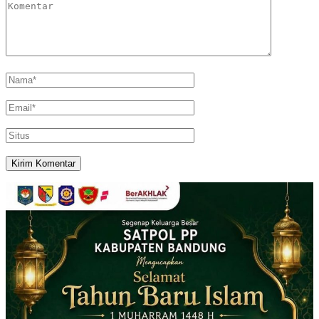
Berita Terkini
8 Agustus 2026
Sikat Kejahatan Jalanan di Jabar, 413 Pelaku
Diciduk dan 1.016 Motor Disita
7 Agustus 2026
Sebar Konten Provokatif di Threads, Dua Pria
Ditangkap Polda Jabar