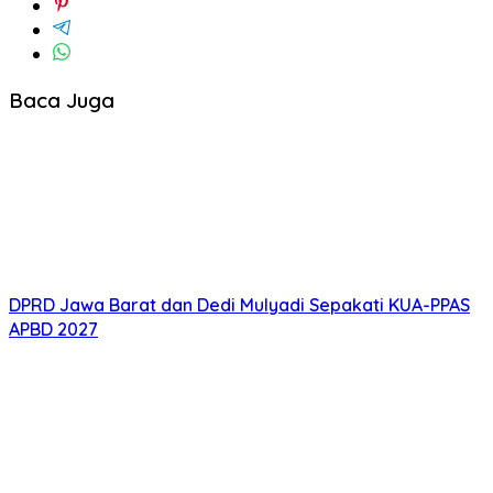
Baca Juga
DPRD Jawa Barat dan Dedi Mulyadi Sepakati KUA-PPAS
APBD 2027
DPRD Jabar Tinjau IPAL PT Associated British Budi,
Perkuat Ranperda PPLH
DPRD Jabar Susun Perda Lingkungan Hidup, Bogor Jadi
Sorotan karena Alih Fungsi Lahan
Pansus XV DPRD Jabar Tinjau DAS Cilamaya, Soroti
Pengelolaan Limbah Industri
DPRD Jabar Minta Sekolah Rakyat Kabupaten Bandung
Miliki Kawasan Terintegrasi