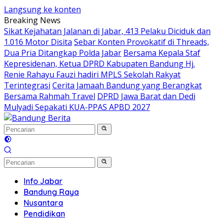
Langsung ke konten
Breaking News
Sikat Kejahatan Jalanan di Jabar, 413 Pelaku Diciduk dan
1.016 Motor Disita
Sebar Konten Provokatif di Threads,
Dua Pria Ditangkap Polda Jabar
Bersama Kepala Staf
Kepresidenan, Ketua DPRD Kabupaten Bandung Hj.
Renie Rahayu Fauzi hadiri MPLS Sekolah Rakyat
Terintegrasi
Cerita Jamaah Bandung yang Berangkat
Bersama Rahmah Travel
DPRD Jawa Barat dan Dedi
Mulyadi Sepakati KUA-PPAS APBD 2027
Info Jabar
Bandung Raya
Nusantara
Pendidikan