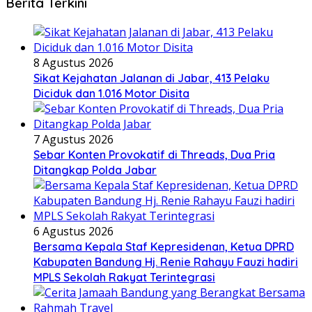
Popular Post
1
8 September 2018
9 September 2018
21 Komentar
Ridwan Kamil Berencana Pindahkan Seluruh Pabrik
Ke Majalengka
2
21 Juli 2018
5 Agustus 2018
18 Komentar
Pemohon SIM Bingung “Petugas Mewajibkan Harus
Memiliki Sertifikat Mengemudi”
3
15 Desember 2016
17 Komentar
Awas Pungli !!! Tahun 2017, SMA-SMK Negeri di
Jabar Dilarang Tarik DSP
4
15 Oktober 2016
4 Desember 2016
10 Komentar
Sebelum Lulus, Siswa SMK PU Negeri Bandung
Banyak Dipesan
5
15 Juni 2016
9 Komentar