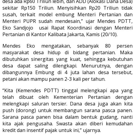
desa ada Rp60 Triliun lebih, dan ADD (Alokasi Dana Desa)
sekitar Rp150 Triliun. Menyisihkan Rp20 Triliun tidak
susah, terkait model embung Menteri Pertanian dan
Menteri PUPR sudah mendesain,” ujar Mendes PDTT,
Eko Sandjojo usai Rapat Koordinasi dengan Menteri
Pertanian di Kantor Kalibata Jakarta, Kamis (20/10).
Mendes Eko mengatakan, sebanyak 80 persen
masyarakat desa hidup di bidang pertanian. Maka
dibutuhkan sinergitas yang kuat, sehingga kebutuhan
desa dapat saling dilengkapi. Menurutnya, dengan
dibangunnya Embung di 4 juta lahan desa tersebut,
petani akan mampu panen 2-3 kali per tahun.
“Kita (Kemendes PDTT) tinggal melengkapi apa yang
telah dibuat oleh Kementerian Pertanian dengan
melengkapi saluran tersier. Dana desa juga akan kita
push (dorong) untuk membangun sarana pasca panen.
Sarana pasca panen bisa dalam bentuk gudang, nanti
kita ajak pengusaha. Swasta akan diberi kemudahan
kredit dan insentif pajak untuk ini,” ujarnya.