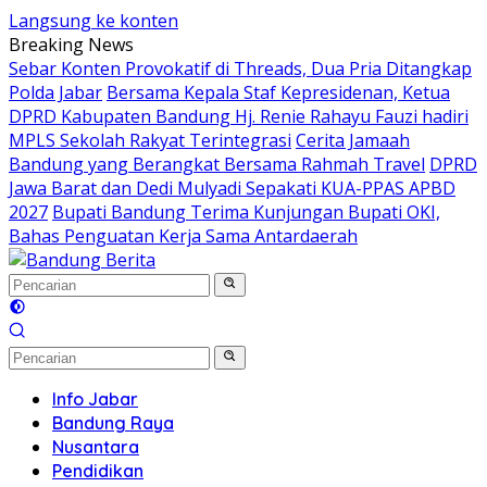
Langsung ke konten
Breaking News
Sebar Konten Provokatif di Threads, Dua Pria Ditangkap
Polda Jabar
Bersama Kepala Staf Kepresidenan, Ketua
DPRD Kabupaten Bandung Hj. Renie Rahayu Fauzi hadiri
MPLS Sekolah Rakyat Terintegrasi
Cerita Jamaah
Bandung yang Berangkat Bersama Rahmah Travel
DPRD
Jawa Barat dan Dedi Mulyadi Sepakati KUA-PPAS APBD
2027
Bupati Bandung Terima Kunjungan Bupati OKI,
Bahas Penguatan Kerja Sama Antardaerah
Info Jabar
Bandung Raya
Nusantara
Pendidikan