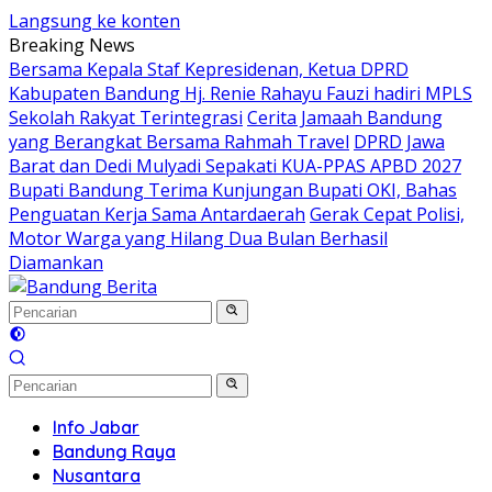
Langsung ke konten
Breaking News
Bersama Kepala Staf Kepresidenan, Ketua DPRD
Kabupaten Bandung Hj. Renie Rahayu Fauzi hadiri MPLS
Sekolah Rakyat Terintegrasi
Cerita Jamaah Bandung
yang Berangkat Bersama Rahmah Travel
DPRD Jawa
Barat dan Dedi Mulyadi Sepakati KUA-PPAS APBD 2027
Bupati Bandung Terima Kunjungan Bupati OKI, Bahas
Penguatan Kerja Sama Antardaerah
Gerak Cepat Polisi,
Motor Warga yang Hilang Dua Bulan Berhasil
Diamankan
Info Jabar
Bandung Raya
Nusantara