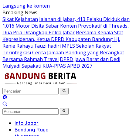
Langsung ke konten
Breaking News
Sikat Kejahatan Jalanan di Jabar, 413 Pelaku Diciduk dan
1.016 Motor Disita
Sebar Konten Provokatif di Threads,
Dua Pria Ditangkap Polda Jabar
Bersama Kepala Staf
Kepresidenan, Ketua DPRD Kabupaten Bandung Hj.
Renie Rahayu Fauzi hadiri MPLS Sekolah Rakyat
Terintegrasi
Cerita Jamaah Bandung yang Berangkat
Bersama Rahmah Travel
DPRD Jawa Barat dan Dedi
Mulyadi Sepakati KUA-PPAS APBD 2027
Info Jabar
Bandung Raya