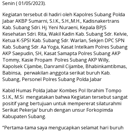
Senin ( 01/05/2023).
Kegiatan tersebut di hadiri oleh Kapolres Subang Polda
Jabar AKBP Sumarni, S.I.K., S.H.,M.H., Kadisnakertrans
Kab. Subang Sdri. Hj. Yeni Nuraeni, Kepala BPJS
Kesehatan Sdri. Rita, Wakil Kadin Kab. Subang Sdr. Kelvie,
Ketua K-SPSI Kab. Subang Sdr. Warlan, Sekjen DPC SPN
Kab. Subang Sdr. Aa Yoga, Kasat Intelkam Polres Subang
AKP Saepudin, SH, Kasat Samapta Polres Subang AKP
Tommy, Kasie Propam Polres Subang AKP Willy,
Kapolsek Cijambe, Danramil Cijambe, Bhabinkamtibmas,
Babinsa, perwakilan anggota serikat buruh Kab.
Subang, Personel Polres Subang Polda Jabar
Kabid Humas Polda Jabar Kombes Pol Ibrahim Tompo
S.I.K., M.Si mengatakan bahwa Kegiatan tersebut sangat
positif yang bertujuan untuk mempererat silaturahmi
Serikat Pekerja/ buruh dengan unsur Forkopimda
Kabupaten Subang.
“Pertama-tama saya mengucapkan selamat hari buruh