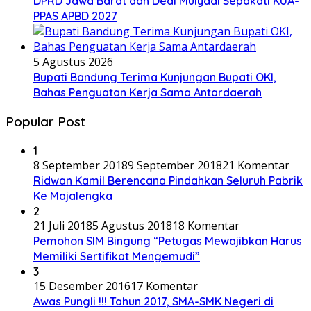
DPRD Jawa Barat dan Dedi Mulyadi Sepakati KUA-
PPAS APBD 2027
5 Agustus 2026
Bupati Bandung Terima Kunjungan Bupati OKI,
Bahas Penguatan Kerja Sama Antardaerah
Popular Post
1
8 September 2018
9 September 2018
21 Komentar
Ridwan Kamil Berencana Pindahkan Seluruh Pabrik
Ke Majalengka
2
21 Juli 2018
5 Agustus 2018
18 Komentar
Pemohon SIM Bingung “Petugas Mewajibkan Harus
Memiliki Sertifikat Mengemudi”
3
15 Desember 2016
17 Komentar
Awas Pungli !!! Tahun 2017, SMA-SMK Negeri di