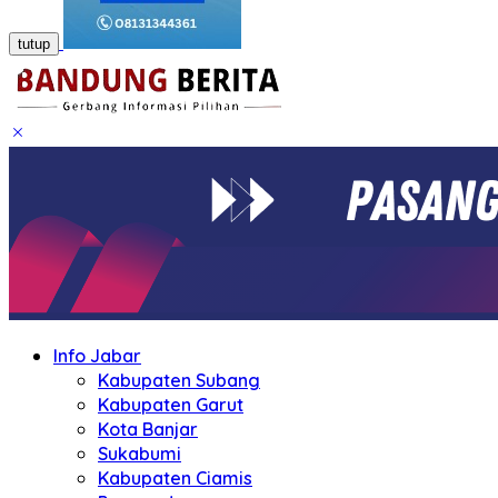
tutup
Info Jabar
Kabupaten Subang
Kabupaten Garut
Kota Banjar
Sukabumi
Kabupaten Ciamis