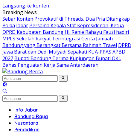
Langsung ke konten
Breaking News
Sebar Konten Provokatif di Threads, Dua Pria Ditangkap
Polda Jabar
Bersama Kepala Staf Kepresidenan, Ketua
DPRD Kabupaten Bandung Hj. Renie Rahayu Fauzi hadiri
MPLS Sekolah Rakyat Terintegrasi
Cerita Jamaah
Bandung yang Berangkat Bersama Rahmah Travel
DPRD
Jawa Barat dan Dedi Mulyadi Sepakati KUA-PPAS APBD
2027
Bupati Bandung Terima Kunjungan Bupati OKI,
Bahas Penguatan Kerja Sama Antardaerah
Info Jabar
Bandung Raya
Nusantara
Pendidikan