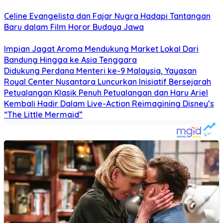
Celine Evangelista dan Fajar Nugra Hadapi Tantangan
Baru dalam Film Horor Budaya Jawa
Impian Jagat Aroma Mendukung Market Lokal Dari
Bandung Hingga ke Asia Tenggara
Didukung Perdana Menteri ke-9 Malaysia, Yayasan
Royal Center Nusantara Luncurkan Inisiatif Bersejarah
Petualangan Klasik Penuh Petualangan dan Haru Ariel
Kembali Hadir Dalam Live-Action Reimagining Disney’s
“The Little Mermaid”