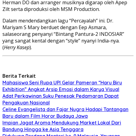
Herman DO dan arranger musiknya digarap oleh Apep
Zilt serta diproduksi oleh MSM Production.
Dalam mendendangkan lagu “Percayalah” ini. Dr.
Mariyam S Mary berduet dengan Eep Asmara,
salaseorang penyanyi “Bintang Pantura-2 INDOSIAR”
yang sangat kental dengan “style” nyanyi India-nya.
(
Herry Kasep
).
Berita Terkait
Mahasiswa Seni Rupa UPI Gelar Pameran “Haru Biru
Exhibition” Angkat Arsip Emosi dalam Karya Visual
Adat Perkawinan Suku Penesak Pedamaran Dapat
Pengakuan Nasional
Celine Evangelista dan Fajar Nugra Hadapi Tantangan
Baru dalam Film Horor Budaya Jawa
Impian Jagat Aroma Mendukung Market Lokal Dari
Bandung Hingga ke Asia Tenggara
Didukung Perdana Menteri ke-9 Malaysia, Yayasan