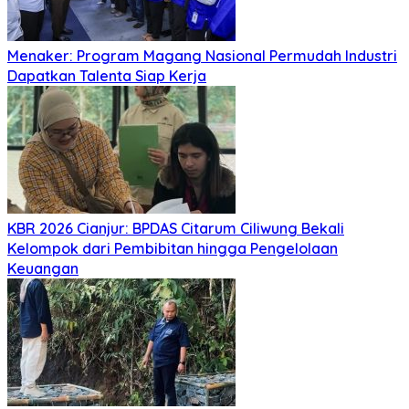
Menaker: Program Magang Nasional Permudah Industri
Dapatkan Talenta Siap Kerja
KBR 2026 Cianjur: BPDAS Citarum Ciliwung Bekali
Kelompok dari Pembibitan hingga Pengelolaan
Keuangan