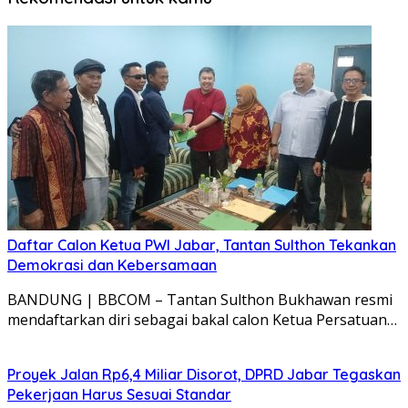
Daftar Calon Ketua PWI Jabar, Tantan Sulthon Tekankan
Demokrasi dan Kebersamaan
BANDUNG | BBCOM – Tantan Sulthon Bukhawan resmi
mendaftarkan diri sebagai bakal calon Ketua Persatuan…
Proyek Jalan Rp6,4 Miliar Disorot, DPRD Jabar Tegaskan
Pekerjaan Harus Sesuai Standar