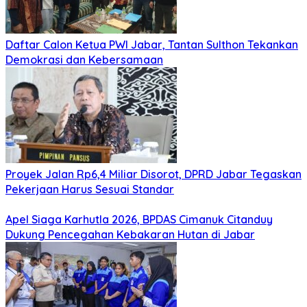
Daftar Calon Ketua PWI Jabar, Tantan Sulthon Tekankan
Demokrasi dan Kebersamaan
Proyek Jalan Rp6,4 Miliar Disorot, DPRD Jabar Tegaskan
Pekerjaan Harus Sesuai Standar
Apel Siaga Karhutla 2026, BPDAS Cimanuk Citanduy
Dukung Pencegahan Kebakaran Hutan di Jabar