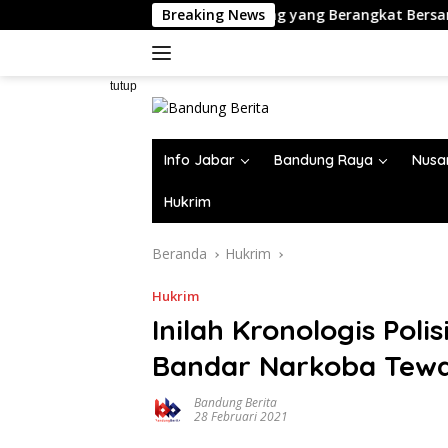
Langsung
Cerita Jamaah Bandung yang Berangkat Bersama Rahmah Tra
Breaking News
ke
konten
tutup
Info Jabar
Bandung Raya
Nusa
Hukrim
Beranda
Hukrim
Hukrim
Inilah Kronologis Pol
Bandar Narkoba Tew
Bandung Berita
28 Februari 2021