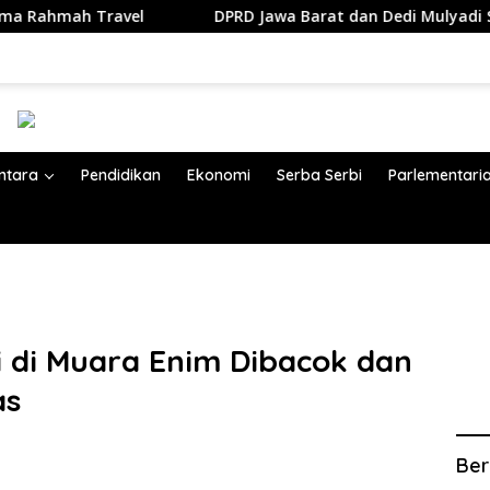
vel
DPRD Jawa Barat dan Dedi Mulyadi Sepakati KUA-P
ntara
Pendidikan
Ekonomi
Serba Serbi
Parlementari
isi di Muara Enim Dibacok dan
as
Ber