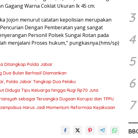
ngan Gagang Warna Coklat Ukuran lk 45 cm.
3
 Jojon menurut catatan kepolisian merupakan
us Pencurian Dengan Pemberatan yang sangat
4
nyerangan Personil Polsek Sungai Rotan pada
elah menjalani Proses hukum,” pungkasnya.(hms/sp)
5
ria Ditangkap Polda Jabar
ng Dua Bulan Berhasil Diamankan
6
iar, Polda Jabar Tangkap Dua Pelaku
rut Diduga Tipu Keluarga hingga Rugi Rp70 Juta
driansyah sebagai Tersangka Dugaan Korupsi dan TPPU
7
i Jampidsus Harus Jadi Momentum Reformasi Kejaksaan
BB