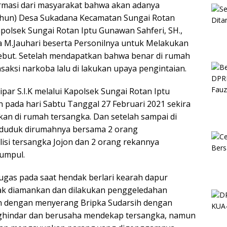
masi dari masyarakat bahwa akan adanya
tahun) Desa Sukadana Kecamatan Sungai Rotan
olsek Sungai Rotan Iptu Gunawan Sahferi, SH.,
M.Jauhari beserta Personilnya untuk Melakukan
sebut. Setelah mendapatkan bahwa benar di rumah
nsaksi narkoba lalu di lakukan upaya pengintaian.
ar S.I.K melalui Kapolsek Sungai Rotan Iptu
 pada hari Sabtu Tanggal 27 Februari 2021 sekira
an di rumah tersangka. Dan setelah sampai di
 duduk dirumahnya bersama 2 orang
isi tersangka Jojon dan 2 orang rekannya
kumpul.
ugas pada saat hendak berlari kearah dapur
ak diamankan dan dilakukan penggeledahan
n dengan menyerang Bripka Sudarsih dengan
ghindar dan berusaha mendekap tersangka, namun