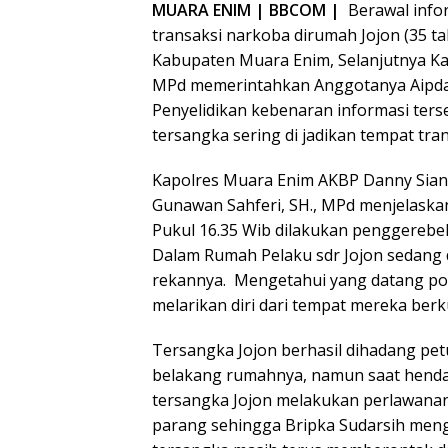
MUARA ENIM | BBCOM |
Berawal infor
transaksi narkoba dirumah Jojon (35 
Kabupaten Muara Enim, Selanjutnya Kap
MPd memerintahkan Anggotanya Aipda 
Penyelidikan kebenaran informasi ter
tersangka sering di jadikan tempat tra
Kapolres Muara Enim AKBP Danny Sianip
Gunawan Sahferi, SH., MPd menjelaskan
Pukul 16.35 Wib dilakukan penggerebek
Dalam Rumah Pelaku sdr Jojon sedang
rekannya. Mengetahui yang datang pol
melarikan diri dari tempat mereka ber
Tersangka Jojon berhasil dihadang pet
belakang rumahnya, namun saat hend
tersangka Jojon melakukan perlawana
parang sehingga Bripka Sudarsih men