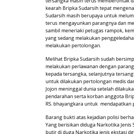
tersangka masih terus memberontak 
kearah Bripka Sudarsih tepat mengenai
Sudarsih masih berupaya untuk melump
terus mengayunkan parangnya dan memb
sambil meneriaki petugas rampok, kem
yang sedang melakukan penggeledahan
melakukan pertolongan.
Melihat Bripka Sudarsih sudah bersim
melakukan perlawanan dengan parangn
kepada tersangka, selanjutnya tersan
untuk dilakukan pertolongan medis da
Jojon meninggal dunia setelah dilaku
pendarahan serta korban anggota Brip
RS. bhayangkara untuk mendapatkan pe
Barang bukti atas kejadian polisi berha
Yang berisikan diduga Narkotika Jenis
butir di duga Narkotika jenis ekstasi 