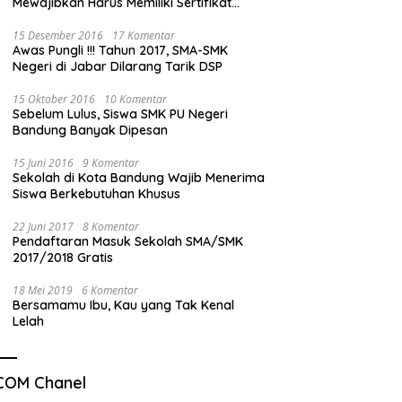
Mewajibkan Harus Memiliki Sertifikat
Mengemudi”
15 Desember 2016
17 Komentar
Awas Pungli !!! Tahun 2017, SMA-SMK
Negeri di Jabar Dilarang Tarik DSP
15 Oktober 2016
10 Komentar
Sebelum Lulus, Siswa SMK PU Negeri
Bandung Banyak Dipesan
15 Juni 2016
9 Komentar
Sekolah di Kota Bandung Wajib Menerima
Siswa Berkebutuhan Khusus
22 Juni 2017
8 Komentar
Pendaftaran Masuk Sekolah SMA/SMK
2017/2018 Gratis
18 Mei 2019
6 Komentar
Bersamamu Ibu, Kau yang Tak Kenal
Lelah
COM Chanel