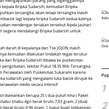
dan mengayunkan parang yang digenggamnya
 kepala Bripka Sudarsih, kemudian Bripka
uhkan tersangka, akan tetapi tersangka masih
acok lagi kepala bripka Sudarsih kedua kalinya
udian mendengar teriakan tersebut Aipda Jauhari
 segera mendatangi Bripka Sudarsih untuk
pah darah di kepalanya dan Tsk JOJON masih
ya kemudian dilakukan tindakan tegas terukur
gka dan Bripka Sudarsih dibawa ke puskesmas
n pengobatan, sekitar Pukul 18.35 Wib Tersangka
kan Perawatan oleh Puskesmas Sukarami karena
Pop
ka sudarsih yang mengalami luka bacok dirujuk ke
rawatan medis secara intensif
1
sil diamankan berupa 25 ( dua puluh lima ) Paket
 Shabu-shabu dgn berat bruto 7,03 gram, 2 (dua)
2
dgn berat bruto 0,96 gram, 1 (satu) buah timbangan