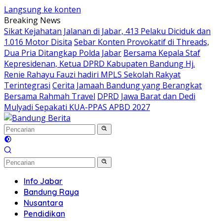
Langsung ke konten
Breaking News
Sikat Kejahatan Jalanan di Jabar, 413 Pelaku Diciduk dan
1.016 Motor Disita
Sebar Konten Provokatif di Threads,
Dua Pria Ditangkap Polda Jabar
Bersama Kepala Staf
Kepresidenan, Ketua DPRD Kabupaten Bandung Hj.
Renie Rahayu Fauzi hadiri MPLS Sekolah Rakyat
Terintegrasi
Cerita Jamaah Bandung yang Berangkat
Bersama Rahmah Travel
DPRD Jawa Barat dan Dedi
Mulyadi Sepakati KUA-PPAS APBD 2027
Info Jabar
Bandung Raya
Nusantara
Pendidikan