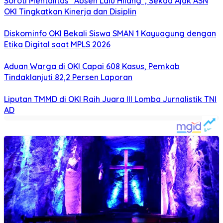
Soroti Mentalitas “Absen Lalu Hilang”, Sekda Ajak ASN
OKI Tingkatkan Kinerja dan Disiplin
Diskominfo OKI Bekali Siswa SMAN 1 Kayuagung dengan
Etika Digital saat MPLS 2026
Aduan Warga di OKI Capai 608 Kasus, Pemkab
Tindaklanjuti 82,2 Persen Laporan
Liputan TMMD di OKI Raih Juara III Lomba Jurnalistik TNI
AD