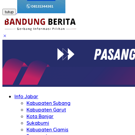
tutup
Info Jabar
Kabupaten Subang
Kabupaten Garut
Kota Banjar
Sukabumi
Kabupaten Ciamis