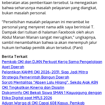
keberatan atas pemberitaan tersebut. Ia menegaskan
bahwa seharusnya masalah pelayanan yang diangkat,
bukan masalah personal.
“Perselisihan masalah pelayanan ini merambat ke
personal yang menyeret nama adik saya berinisial T.
Dampak dari tulisan di halaman Facebook oleh akun
Abdul Manan Manan sangat merugikan,” ungkapnya,
sambil menambahkan bahwa ia akan menempuh jalur
hukum terhadap pemilik akun tersebut. (Pani)
Berita Terkait
Pemkab OKI dan DJKN Perkuat Kerja Sama Pengelolaan
Aset Daerah
Pelantikan KAHMI OKI 2026–2031, Siap Jadi Mitra
Strategis Pemerintah Bangun Daerah
Soroti Mentalitas “Absen Lalu Hilang”, Sekda Ajak ASN
OKI Tingkatkan Kinerja dan Disiplin
Diskominfo OKI Bekali Siswa SMAN 1 Kayuagung dengan
Etika Digital saat MPLS 2026
Aduan Warga di OKI Capai 608 Kasus, Pemkab