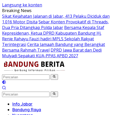
Langsung ke konten
Breaking News
Sikat Kejahatan Jalanan di Jabar, 413 Pelaku Diciduk dan
1.016 Motor Disita
Sebar Konten Provokatif di Threads,
Dua Pria Ditangkap Polda Jabar
Bersama Kepala Staf
Kepresidenan, Ketua DPRD Kabupaten Bandung Hj.
Renie Rahayu Fauzi hadiri MPLS Sekolah Rakyat
Terintegrasi
Cerita Jamaah Bandung yang Berangkat
Bersama Rahmah Travel
DPRD Jawa Barat dan Dedi
Mulyadi Sepakati KUA-PPAS APBD 2027
Info Jabar
Bandung Raya