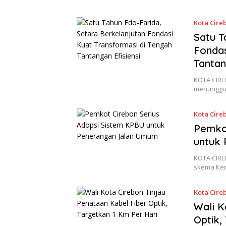
Kota Cire
Satu T
Fondas
Tantan
KOTA CIRE
menunggu 
Kota Cire
Pemkot
untuk
KOTA CIRE
skema Ker
Kota Cire
Wali K
Optik,