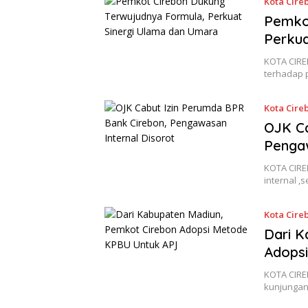
Kota Cire
Pemko
Perkua
KOTA CIRE
terhadap 
Kota Cire
OJK Ca
Pengaw
KOTA CIRE
internal 
Kota Cire
Dari K
Adops
KOTA CIRE
kunjungan