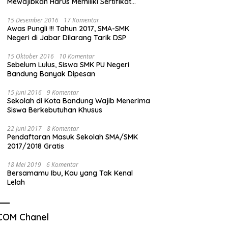
Mewajibkan Harus Memiliki Sertifikat
Mengemudi”
15 Desember 2016
17 Komentar
Awas Pungli !!! Tahun 2017, SMA-SMK
Negeri di Jabar Dilarang Tarik DSP
15 Oktober 2016
10 Komentar
Sebelum Lulus, Siswa SMK PU Negeri
Bandung Banyak Dipesan
15 Juni 2016
9 Komentar
Sekolah di Kota Bandung Wajib Menerima
Siswa Berkebutuhan Khusus
22 Juni 2017
8 Komentar
Pendaftaran Masuk Sekolah SMA/SMK
2017/2018 Gratis
18 Mei 2019
6 Komentar
Bersamamu Ibu, Kau yang Tak Kenal
Lelah
COM Chanel