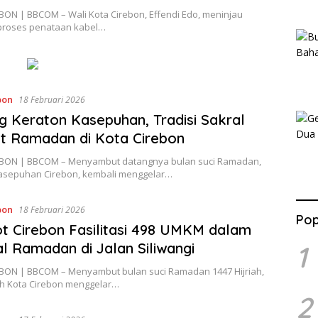
BON | BBCOM – Wali Kota Cirebon, Effendi Edo, meninjau
proses penataan kabel…
bon
18 Februari 2026
 Keraton Kasepuhan, Tradisi Sakral
t Ramadan di Kota Cirebon
BON | BBCOM – Menyambut datangnya bulan suci Ramadan,
asepuhan Cirebon, kembali menggelar…
bon
18 Februari 2026
Pop
 Cirebon Fasilitasi 498 UMKM dalam
al Ramadan di Jalan Siliwangi
1
BON | BBCOM – Menyambut bulan suci Ramadan 1447 Hijriah,
h Kota Cirebon menggelar…
2