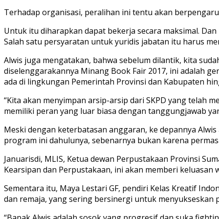
Terhadap organisasi, peralihan ini tentu akan berpengaru
Untuk itu diharapkan dapat bekerja secara maksimal. Dan 
Salah satu persyaratan untuk yuridis jabatan itu harus 
Alwis juga mengatakan, bahwa sebelum dilantik, kita su
diselenggarakannya Minang Book Fair 2017, ini adalah ge
ada di lingkungan Pemerintah Provinsi dan Kabupaten hi
“Kita akan menyimpan arsip-arsip dari SKPD yang telah mem
memiliki peran yang luar biasa dengan tanggungjawab y
Meski dengan keterbatasan anggaran, ke depannya Alwis
program ini dahulunya, sebenarnya bukan karena permasal
Januarisdi, MLIS, Ketua dewan Perpustakaan Provinsi Sum
Kearsipan dan Perpustakaan, ini akan memberi keluasan w
Sementara itu, Maya Lestari GF, pendiri Kelas Kreatif In
dan remaja, yang sering bersinergi untuk menyukseskan
“Bapak Alwis adalah sosok yang progresif dan suka fight