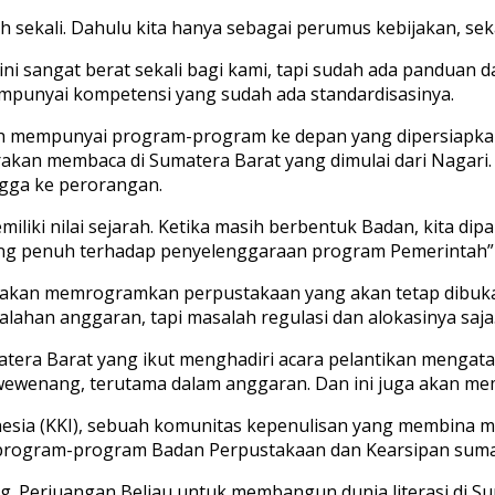
h sekali. Dahulu kita hanya sebagai perumus kebijakan, sek
ini sangat berat sekali bagi kami, tapi sudah ada panduan 
mempunyai kompetensi yang sudah ada standardisasinya.
dah mempunyai program-program ke depan yang dipersiapka
rakan membaca di Sumatera Barat yang dimulai dari Nagari.
ngga ke perorangan.
iliki nilai sejarah. Ketika masih berbentuk Badan, kita dip
ang penuh terhadap penyelenggaraan program Pemerintah”
 akan memrogramkan perpustakaan yang akan tetap dibuka
ahan anggaran, tapi masalah regulasi dan alokasinya saja
atera Barat yang ikut menghadiri acara pelantikan mengat
ewenang, terutama dalam anggaran. Dan ini juga akan mema
donesia (KKI), sebuah komunitas kepenulisan yang membina 
 program-program Badan Perpustakaan dan Kearsipan suma
ing. Perjuangan Beliau untuk membangun dunia literasi di 