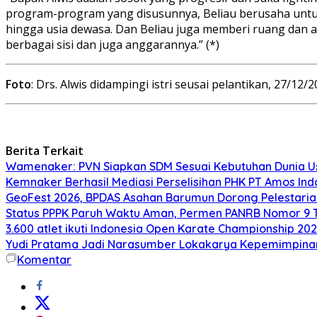
program-program yang disusunnya, Beliau berusaha untu
hingga usia dewasa. Dan Beliau juga memberi ruang dan ap
berbagai sisi dan juga anggarannya.” (*)
Foto
: Drs. Alwis didampingi istri seusai pelantikan, 27/12
Berita Terkait
Wamenaker: PVN Siapkan SDM Sesuai Kebutuhan Dunia Us
Kemnaker Berhasil Mediasi Perselisihan PHK PT Amos Ind
GeoFest 2026, BPDAS Asahan Barumun Dorong Pelestari
Status PPPK Paruh Waktu Aman, Permen PANRB Nomor 9 T
3.600 atlet ikuti Indonesia Open Karate Championship 20
Yudi Pratama Jadi Narasumber Lokakarya Kepemimpina
Komentar