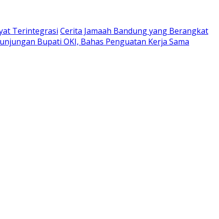
at Terintegrasi
Cerita Jamaah Bandung yang Berangkat
unjungan Bupati OKI, Bahas Penguatan Kerja Sama