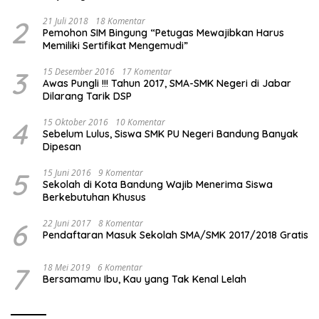
2
21 Juli 2018
18 Komentar
Pemohon SIM Bingung “Petugas Mewajibkan Harus
Memiliki Sertifikat Mengemudi”
3
15 Desember 2016
17 Komentar
Awas Pungli !!! Tahun 2017, SMA-SMK Negeri di Jabar
Dilarang Tarik DSP
4
15 Oktober 2016
10 Komentar
Sebelum Lulus, Siswa SMK PU Negeri Bandung Banyak
Dipesan
5
15 Juni 2016
9 Komentar
Sekolah di Kota Bandung Wajib Menerima Siswa
Berkebutuhan Khusus
6
22 Juni 2017
8 Komentar
Pendaftaran Masuk Sekolah SMA/SMK 2017/2018 Gratis
7
18 Mei 2019
6 Komentar
Bersamamu Ibu, Kau yang Tak Kenal Lelah