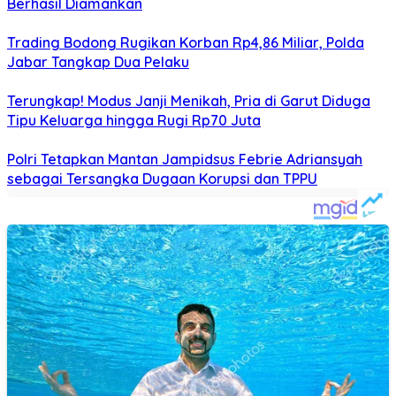
Berhasil Diamankan
Trading Bodong Rugikan Korban Rp4,86 Miliar, Polda
Jabar Tangkap Dua Pelaku
Terungkap! Modus Janji Menikah, Pria di Garut Diduga
Tipu Keluarga hingga Rugi Rp70 Juta
Polri Tetapkan Mantan Jampidsus Febrie Adriansyah
sebagai Tersangka Dugaan Korupsi dan TPPU