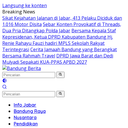
Langsung ke konten
Breaking News
Sikat Kejahatan Jalanan di Jabar, 413 Pelaku Diciduk dan
1.016 Motor Disita
Sebar Konten Provokatif di Threads,
Dua Pria Ditangkap Polda Jabar
Bersama Kepala Staf
Kepresidenan, Ketua DPRD Kabupaten Bandung Hj.
Renie Rahayu Fauzi hadiri MPLS Sekolah Rakyat
Terintegrasi
Cerita Jamaah Bandung yang Berangkat
Bersama Rahmah Travel
DPRD Jawa Barat dan Dedi
Mulyadi Sepakati KUA-PPAS APBD 2027
Info Jabar
Bandung Raya
Nusantara
Pendidikan