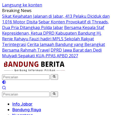
Langsung ke konten
Breaking News
Sikat Kejahatan Jalanan di Jabar, 413 Pelaku Diciduk dan
1.016 Motor Disita
Sebar Konten Provokatif di Threads,
Dua Pria Ditangkap Polda Jabar
Bersama Kepala Staf
Kepresidenan, Ketua DPRD Kabupaten Bandung Hj.
Renie Rahayu Fauzi hadiri MPLS Sekolah Rakyat
Terintegrasi
Cerita Jamaah Bandung yang Berangkat
Bersama Rahmah Travel
DPRD Jawa Barat dan Dedi
Mulyadi Sepakati KUA-PPAS APBD 2027
Info Jabar
Bandung Raya