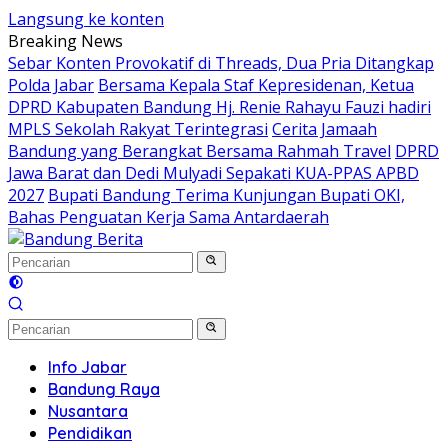
Langsung ke konten
Breaking News
Sebar Konten Provokatif di Threads, Dua Pria Ditangkap
Polda Jabar
Bersama Kepala Staf Kepresidenan, Ketua
DPRD Kabupaten Bandung Hj. Renie Rahayu Fauzi hadiri
MPLS Sekolah Rakyat Terintegrasi
Cerita Jamaah
Bandung yang Berangkat Bersama Rahmah Travel
DPRD
Jawa Barat dan Dedi Mulyadi Sepakati KUA-PPAS APBD
2027
Bupati Bandung Terima Kunjungan Bupati OKI,
Bahas Penguatan Kerja Sama Antardaerah
Info Jabar
Bandung Raya
Nusantara
Pendidikan