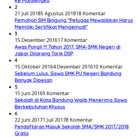
Ke Majalengka
2
21 Juli 2018
5 Agustus 2018
18 Komentar
Pemohon SIM Bingung “Petugas Mewajibkan Harus
Memiliki Sertifikat Mengemudi”
3
15 Desember 2016
17 Komentar
Awas Pungli !!! Tahun 2017, SMA-SMK Negeri di
Jabar Dilarang Tarik DSP
4
15 Oktober 2016
4 Desember 2016
10 Komentar
Sebelum Lulus, Siswa SMK PU Negeri Bandung
Banyak Dipesan
5
15 Juni 2016
9 Komentar
Sekolah di Kota Bandung Wajib Menerima Siswa
Berkebutuhan Khusus
6
22 Juni 2017
1 Juli 2017
8 Komentar
Pendaftaran Masuk Sekolah SMA/SMK 2017/2018
Gratis