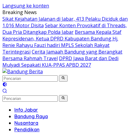
Langsung ke konten
Breaking News
Sikat Kejahatan Jalanan di Jabar, 413 Pelaku Diciduk dan
1.016 Motor Disita
Sebar Konten Provokatif di Threads,
Dua Pria Ditangkap Polda Jabar
Bersama Kepala Staf
Kepresidenan, Ketua DPRD Kabupaten Bandung Hj.
Renie Rahayu Fauzi hadiri MPLS Sekolah Rakyat
Terintegrasi
Cerita Jamaah Bandung yang Berangkat
Bersama Rahmah Travel
DPRD Jawa Barat dan Dedi
Mulyadi Sepakati KUA-PPAS APBD 2027
Info Jabar
Bandung Raya
Nusantara
Pendidikan