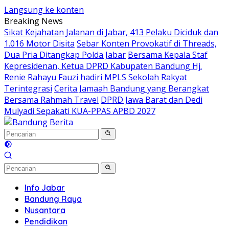
Langsung ke konten
Breaking News
Sikat Kejahatan Jalanan di Jabar, 413 Pelaku Diciduk dan
1.016 Motor Disita
Sebar Konten Provokatif di Threads,
Dua Pria Ditangkap Polda Jabar
Bersama Kepala Staf
Kepresidenan, Ketua DPRD Kabupaten Bandung Hj.
Renie Rahayu Fauzi hadiri MPLS Sekolah Rakyat
Terintegrasi
Cerita Jamaah Bandung yang Berangkat
Bersama Rahmah Travel
DPRD Jawa Barat dan Dedi
Mulyadi Sepakati KUA-PPAS APBD 2027
Info Jabar
Bandung Raya
Nusantara
Pendidikan