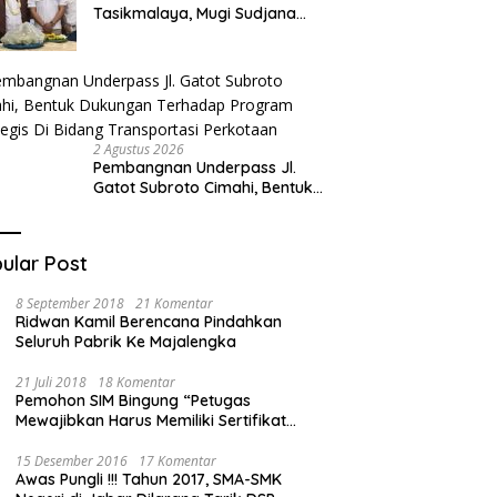
Tasikmalaya, Mugi Sudjana
Ajak Seluruh Elemen BBC
Bertransformasi
2 Agustus 2026
Pembangnan Underpass Jl.
Gatot Subroto Cimahi, Bentuk
Dukungan Terhadap Program
Strategis Di Bidang
Transportasi Perkotaan
ular Post
8 September 2018
21 Komentar
Ridwan Kamil Berencana Pindahkan
Seluruh Pabrik Ke Majalengka
21 Juli 2018
18 Komentar
Pemohon SIM Bingung “Petugas
Mewajibkan Harus Memiliki Sertifikat
Mengemudi”
15 Desember 2016
17 Komentar
Awas Pungli !!! Tahun 2017, SMA-SMK