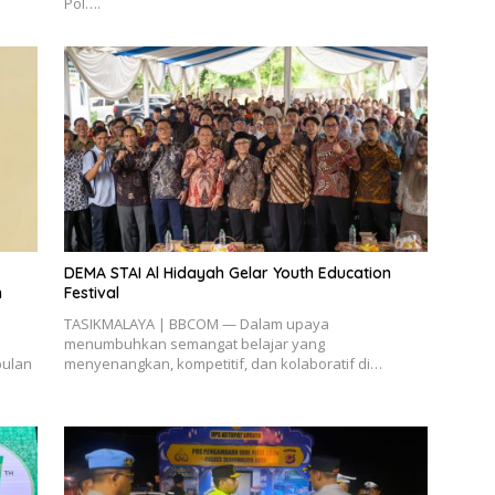
Pol….
DEMA STAI Al Hidayah Gelar Youth Education
n
Festival
TASIKMALAYA | BBCOM — Dalam upaya
menumbuhkan semangat belajar yang
bulan
menyenangkan, kompetitif, dan kolaboratif di…