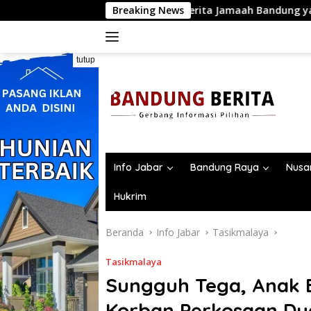
Langsung
Cerita Jamaah Bandung yang Berangkat Bersa
Breaking News
ke
konten
tutup
Info Jabar
Bandung Raya
Nusa
Hukrim
Beranda
Info Jabar
Tasikmalaya
Tasikmalaya
Sungguh Tega, Anak 
Korban Perkosaan Du