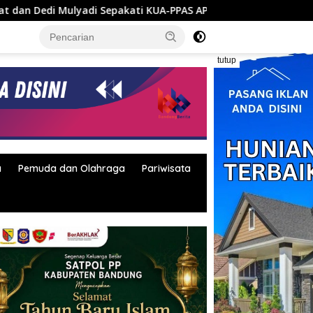
Sepakati KUA-PPAS APBD 2027
Bupati Bandung Terima K
tutup
a
Pemuda dan Olahraga
Pariwisata