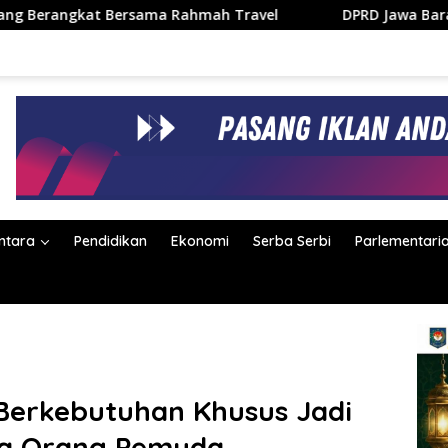
ma Rahmah Travel
DPRD Jawa Barat dan Dedi Mulyadi 
ntara
Pendidikan
Ekonomi
Serba Serbi
Parlementari
Berkebutuhan Khusus Jadi
a Orang Pemuda.