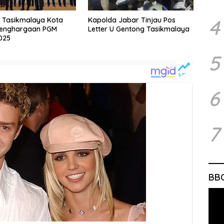
4
 Tasikmalaya Kota
Kapolda Jabar Tinjau Pos
Penghargaan PGM
Letter U Gentong Tasikmalaya
025
5
6
7
BB