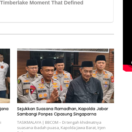
djana
Sejukkan Suasana Ramadhan, Kapolda Jabar
Sambangi Ponpes Cipasung Singaparna
i
TASIKMALAYA | BBCOM – Di tengah khidmatnya
suasana ibadah puasa, Kapolda Jawa Barat, Irjen