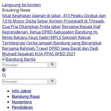
Langsung ke konten
Breaking News
Sikat Kejahatan Jalanan di Jabar, 413 Pelaku Diciduk dan
1.016 Motor Disita
Sebar Konten Provokatif di Threads,
Dua Pria Ditangkap Polda Jabar
Bersama Kepala Staf
Kepresidenan, Ketua DPRD Kabupaten Bandung Hj.
Renie Rahayu Fauzi hadiri MPLS Sekolah Rakyat
Terintegrasi
Cerita Jamaah Bandung yang Berangkat
Bersama Rahmah Travel
DPRD Jawa Barat dan Dedi
Mulyadi Sepakati KUA-PPAS APBD 2027
Info Jabar
Bandung Raya
Nusantara
Pendidikan