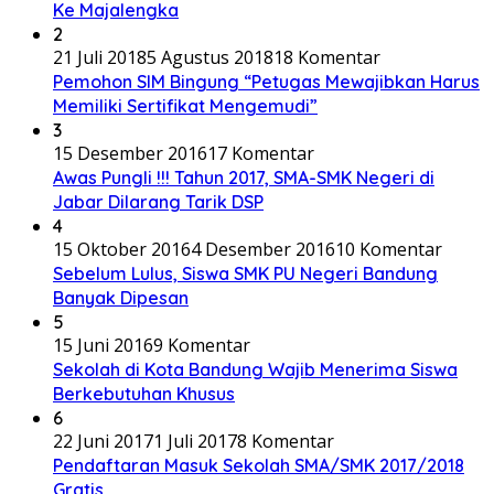
Ke Majalengka
2
21 Juli 2018
5 Agustus 2018
18 Komentar
Pemohon SIM Bingung “Petugas Mewajibkan Harus
Memiliki Sertifikat Mengemudi”
3
15 Desember 2016
17 Komentar
Awas Pungli !!! Tahun 2017, SMA-SMK Negeri di
Jabar Dilarang Tarik DSP
4
15 Oktober 2016
4 Desember 2016
10 Komentar
Sebelum Lulus, Siswa SMK PU Negeri Bandung
Banyak Dipesan
5
15 Juni 2016
9 Komentar
Sekolah di Kota Bandung Wajib Menerima Siswa
Berkebutuhan Khusus
6
22 Juni 2017
1 Juli 2017
8 Komentar
Pendaftaran Masuk Sekolah SMA/SMK 2017/2018
Gratis