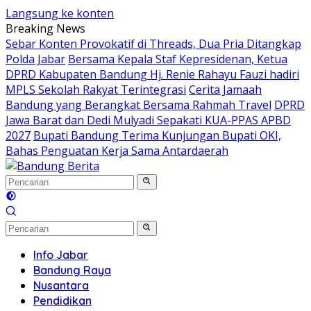
Langsung ke konten
Breaking News
Sebar Konten Provokatif di Threads, Dua Pria Ditangkap
Polda Jabar
Bersama Kepala Staf Kepresidenan, Ketua
DPRD Kabupaten Bandung Hj. Renie Rahayu Fauzi hadiri
MPLS Sekolah Rakyat Terintegrasi
Cerita Jamaah
Bandung yang Berangkat Bersama Rahmah Travel
DPRD
Jawa Barat dan Dedi Mulyadi Sepakati KUA-PPAS APBD
2027
Bupati Bandung Terima Kunjungan Bupati OKI,
Bahas Penguatan Kerja Sama Antardaerah
Info Jabar
Bandung Raya
Nusantara
Pendidikan