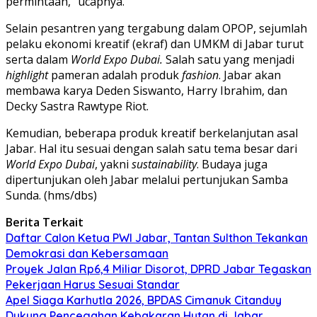
permintaan,” ucapnya.
Selain pesantren yang tergabung dalam OPOP, sejumlah
pelaku ekonomi kreatif (ekraf) dan UMKM di Jabar turut
serta dalam
World Expo Dubai.
Salah satu yang menjadi
highlight
pameran adalah produk
fashion
. Jabar akan
membawa karya Deden Siswanto, Harry Ibrahim, dan
Decky Sastra Rawtype Riot.
Kemudian, beberapa produk kreatif berkelanjutan asal
Jabar. Hal itu sesuai dengan salah satu tema besar dari
World Expo Dubai
, yakni
sustainability
. Budaya juga
dipertunjukan oleh Jabar melalui pertunjukan Samba
Sunda. (hms/dbs)
Berita Terkait
Daftar Calon Ketua PWI Jabar, Tantan Sulthon Tekankan
Demokrasi dan Kebersamaan
Proyek Jalan Rp6,4 Miliar Disorot, DPRD Jabar Tegaskan
Pekerjaan Harus Sesuai Standar
Apel Siaga Karhutla 2026, BPDAS Cimanuk Citanduy
Dukung Pencegahan Kebakaran Hutan di Jabar