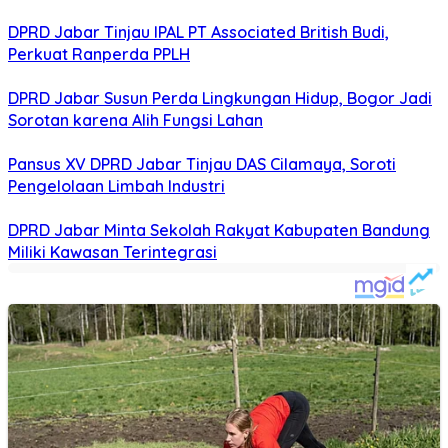
DPRD Jabar Tinjau IPAL PT Associated British Budi,
Perkuat Ranperda PPLH
DPRD Jabar Susun Perda Lingkungan Hidup, Bogor Jadi
Sorotan karena Alih Fungsi Lahan
Pansus XV DPRD Jabar Tinjau DAS Cilamaya, Soroti
Pengelolaan Limbah Industri
DPRD Jabar Minta Sekolah Rakyat Kabupaten Bandung
Miliki Kawasan Terintegrasi