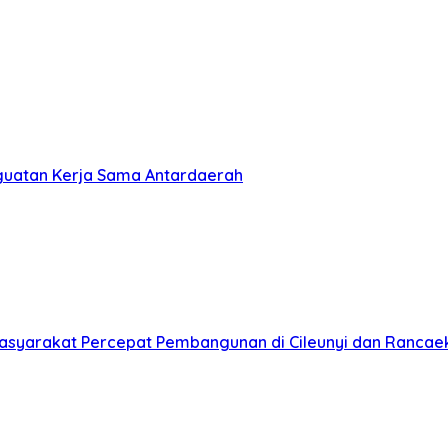
nguatan Kerja Sama Antardaerah
asyarakat Percepat Pembangunan di Cileunyi dan Rancae
ingkatkan Kualitas Layanan Kepada Masyarakat
ah TA 2026, Komisi B dan D DPRD Kabupaten Bandung Ku
kankan PKB Hadir Sebagai Bagian Dari Solusi Berbagai Per
u Fauzi, Komisi C Laksanakan Rapat Kerja Bersama Perang