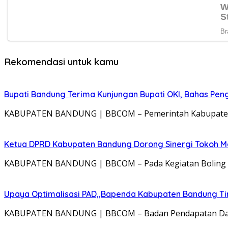
Tinggalkan Balasan
Alamat email Anda tidak akan dipublikasikan.
Ruas yang wa
Berita Terkini