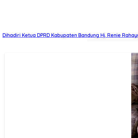
KABUPATEN BANDUNG | BBCOM – Pada Kegiatan Boling (Re
Upaya Optimalisasi PAD,,Bapenda Kabupaten Bandung T
KABUPATEN BANDUNG | BBCOM – Badan Pendapatan Daer
Berkaitan Rencana Perubahan Anggaran Perangkat Daer
KABUPATEN BANDUNG | BBCOM – Dua hari lalu tepatnya 20
Peringatan Harlah PKB ke 28, Hj. Renie Rahayu Fauzi Te
KABUPATEN BANDUNG | BBCOM – 23 Juli merupakan mome
Dihadiri Ketua DPRD Kabupaten Bandung Hj. Renie Rahay
KABUPATEN BANDUNG | BBCOM – Beberapa waktu lalu, K