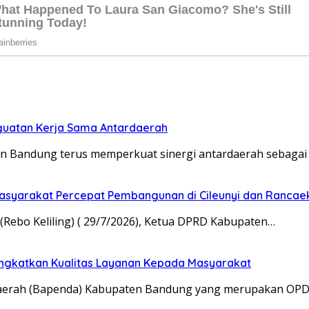
jib ditandai
*