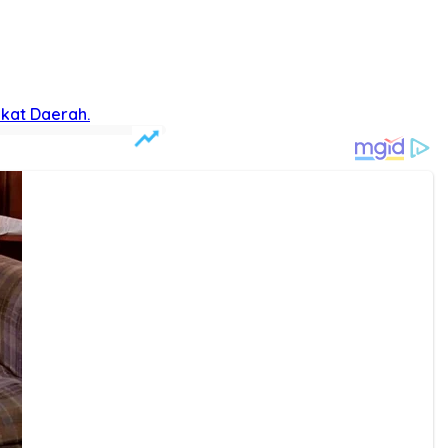
Strategis…
njungi DPRD Kabupaten Sumedang
soalan Masyarakat
kat Daerah.