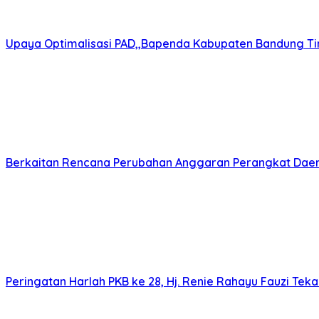
Rekomendasi untuk kamu
Bupati Bandung Terima Kunjungan Bupati OKI, Bahas Pe
KABUPATEN BANDUNG | BBCOM – Pemerintah Kabupaten 
Ketua DPRD Kabupaten Bandung Dorong Sinergi Tokoh M