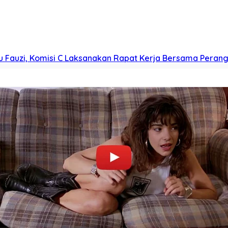
bo Keliling) ( 29/7/2026), Ketua DPRD Kabupaten…
ingkatkan Kualitas Layanan Kepada Masyarakat
ah (Bapenda) Kabupaten Bandung yang merupakan OPD 
ah TA 2026, Komisi B dan D DPRD Kabupaten Bandung Ku
 Juli 2026, Komisi B dan…
kankan PKB Hadir Sebagai Bagian Dari Solusi Berbagai Per
ntum penting bagi Partai Kebangkitan Bangsa PKB)….
u Fauzi, Komisi C Laksanakan Rapat Kerja Bersama Perang
omisi C DPRD Kabupaten Bandung melaksanakan rapat…