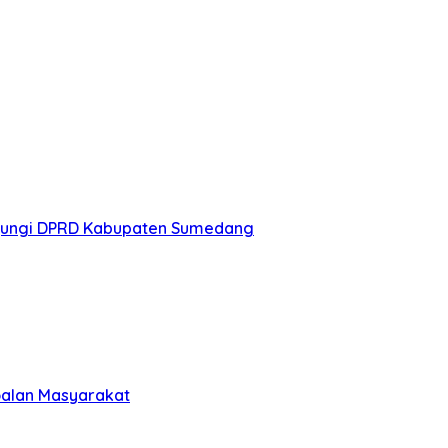
i upaya mendorong…
kek