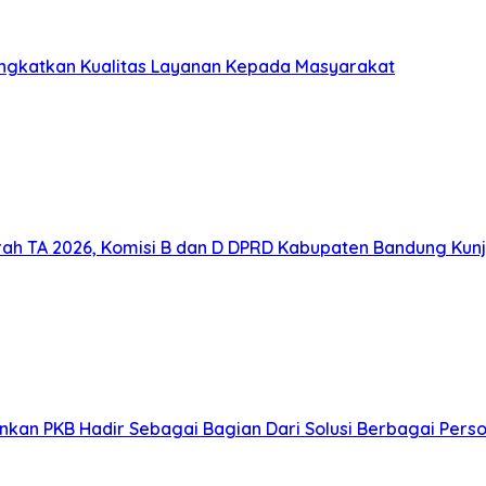
nguatan Kerja Sama Antardaerah
Bandung terus memperkuat sinergi antardaerah sebaga
asyarakat Percepat Pembangunan di Cileunyi dan Rancae