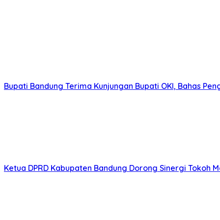
Bupati Bandung Terima Kunjungan Bupati OKI, Bahas Pe
Ketua DPRD Kabupaten Bandung Dorong Sinergi Tokoh M
Upaya Optimalisasi PAD,,Bapenda Kabupaten Bandung T
Berkaitan Rencana Perubahan Anggaran Perangkat Daer
Peringatan Harlah PKB ke 28, Hj. Renie Rahayu Fauzi Te
Dihadiri Ketua DPRD Kabupaten Bandung Hj. Renie Rahay