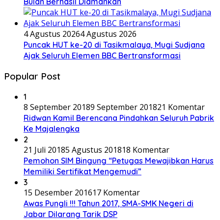
Bulan Berhasil Diamankan
4 Agustus 2026
4 Agustus 2026
Puncak HUT ke-20 di Tasikmalaya, Mugi Sudjana
Ajak Seluruh Elemen BBC Bertransformasi
Popular Post
1
8 September 2018
9 September 2018
21 Komentar
Ridwan Kamil Berencana Pindahkan Seluruh Pabrik
Ke Majalengka
2
21 Juli 2018
5 Agustus 2018
18 Komentar
Pemohon SIM Bingung “Petugas Mewajibkan Harus
Memiliki Sertifikat Mengemudi”
3
15 Desember 2016
17 Komentar
Awas Pungli !!! Tahun 2017, SMA-SMK Negeri di
Jabar Dilarang Tarik DSP