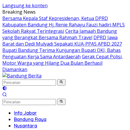
Langsung ke konten
Breaking News
Bersama Kepala Staf Kepresidenan, Ketua DPRD
Kabupaten Bandung Hj. Renie Rahayu Fauzi hadiri MPLS
Sekolah Rakyat Terintegrasi
Cerita Jamaah Bandung
yang Berangkat Bersama Rahmah Travel
DPRD Jawa
Barat dan Dedi Mulyadi Sepakati KUA-PPAS APBD 2027
Bupati Bandung Terima Kunjungan Bupati OKI, Bahas
Penguatan Kerja Sama Antardaerah
Gerak Cepat Polisi,
Motor Warga yang Hilang Dua Bulan Berhasil
Diamankan
Info Jabar
Bandung Raya
Nusantara