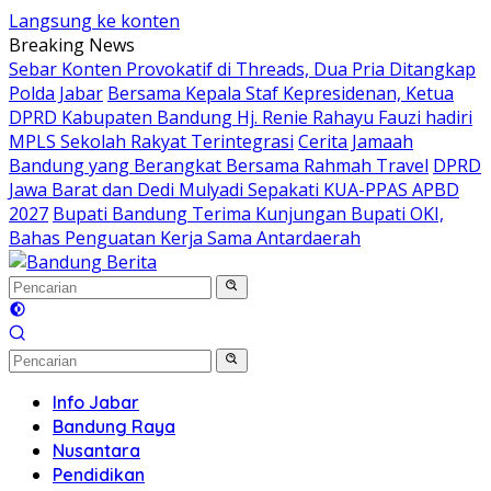
Langsung ke konten
Breaking News
Sebar Konten Provokatif di Threads, Dua Pria Ditangkap
Polda Jabar
Bersama Kepala Staf Kepresidenan, Ketua
DPRD Kabupaten Bandung Hj. Renie Rahayu Fauzi hadiri
MPLS Sekolah Rakyat Terintegrasi
Cerita Jamaah
Bandung yang Berangkat Bersama Rahmah Travel
DPRD
Jawa Barat dan Dedi Mulyadi Sepakati KUA-PPAS APBD
2027
Bupati Bandung Terima Kunjungan Bupati OKI,
Bahas Penguatan Kerja Sama Antardaerah
Info Jabar
Bandung Raya
Nusantara
Pendidikan