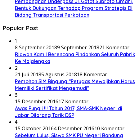
Pembangnan Underpass Jl. Gatot Subroto Cimahi,
Bentuk Dukungan Terhadap Program Strategis Di
Bidang Transportasi Perkotaan
Popular Post
1
8 September 2018
9 September 2018
21 Komentar
Ridwan Kamil Berencana Pindahkan Seluruh Pabrik
Ke Majalengka
2
21 Juli 2018
5 Agustus 2018
18 Komentar
Pemohon SIM Bingung “Petugas Mewajibkan Harus
Memiliki Sertifikat Mengemudi”
3
15 Desember 2016
17 Komentar
Awas Pungli !!! Tahun 2017, SMA-SMK Negeri di
Jabar Dilarang Tarik DSP
4
15 Oktober 2016
4 Desember 2016
10 Komentar
Sebelum Lulus, Siswa SMK PU Negeri Bandung