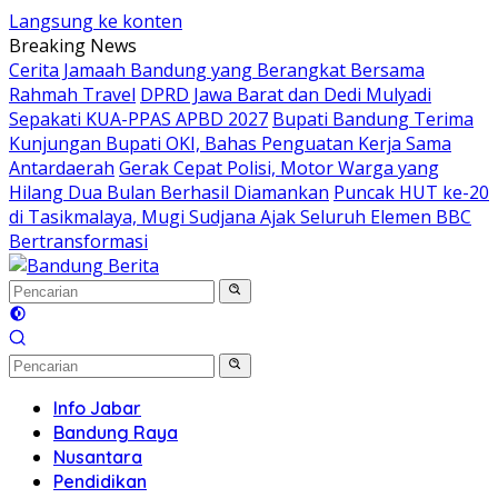
Langsung ke konten
Breaking News
Cerita Jamaah Bandung yang Berangkat Bersama
Rahmah Travel
DPRD Jawa Barat dan Dedi Mulyadi
Sepakati KUA-PPAS APBD 2027
Bupati Bandung Terima
Kunjungan Bupati OKI, Bahas Penguatan Kerja Sama
Antardaerah
Gerak Cepat Polisi, Motor Warga yang
Hilang Dua Bulan Berhasil Diamankan
Puncak HUT ke-20
di Tasikmalaya, Mugi Sudjana Ajak Seluruh Elemen BBC
Bertransformasi
Info Jabar
Bandung Raya
Nusantara
Pendidikan