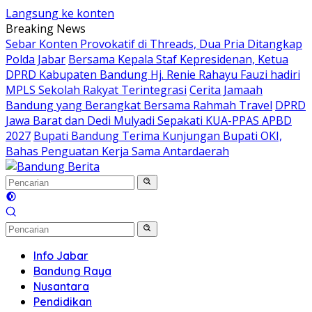
Langsung ke konten
Breaking News
Sebar Konten Provokatif di Threads, Dua Pria Ditangkap
Polda Jabar
Bersama Kepala Staf Kepresidenan, Ketua
DPRD Kabupaten Bandung Hj. Renie Rahayu Fauzi hadiri
MPLS Sekolah Rakyat Terintegrasi
Cerita Jamaah
Bandung yang Berangkat Bersama Rahmah Travel
DPRD
Jawa Barat dan Dedi Mulyadi Sepakati KUA-PPAS APBD
2027
Bupati Bandung Terima Kunjungan Bupati OKI,
Bahas Penguatan Kerja Sama Antardaerah
Info Jabar
Bandung Raya
Nusantara
Pendidikan