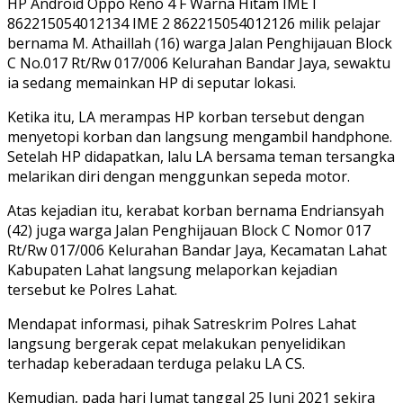
HP Android Oppo Reno 4 F Warna Hitam IME I
862215054012134 IME 2 862215054012126 milik pelajar
bernama M. Athaillah (16) warga Jalan Penghijauan Block
C No.017 Rt/Rw 017/006 Kelurahan Bandar Jaya, sewaktu
ia sedang memainkan HP di seputar lokasi.
Ketika itu, LA merampas HP korban tersebut dengan
menyetopi korban dan langsung mengambil handphone.
Setelah HP didapatkan, lalu LA bersama teman tersangka
melarikan diri dengan menggunkan sepeda motor.
Atas kejadian itu, kerabat korban bernama Endriansyah
(42) juga warga Jalan Penghijauan Block C Nomor 017
Rt/Rw 017/006 Kelurahan Bandar Jaya, Kecamatan Lahat
Kabupaten Lahat langsung melaporkan kejadian
tersebut ke Polres Lahat.
Mendapat informasi, pihak Satreskrim Polres Lahat
langsung bergerak cepat melakukan penyelidikan
terhadap keberadaan terduga pelaku LA CS.
Kemudian, pada hari Jumat tanggal 25 Juni 2021 sekira