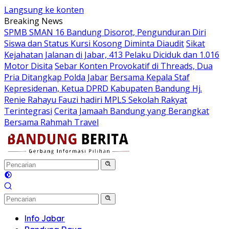
Langsung ke konten
Breaking News
SPMB SMAN 16 Bandung Disorot, Pengunduran Diri
Siswa dan Status Kursi Kosong Diminta Diaudit
Sikat
Kejahatan Jalanan di Jabar, 413 Pelaku Diciduk dan 1.016
Motor Disita
Sebar Konten Provokatif di Threads, Dua
Pria Ditangkap Polda Jabar
Bersama Kepala Staf
Kepresidenan, Ketua DPRD Kabupaten Bandung Hj.
Renie Rahayu Fauzi hadiri MPLS Sekolah Rakyat
Terintegrasi
Cerita Jamaah Bandung yang Berangkat
Bersama Rahmah Travel
Info Jabar