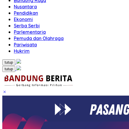
Bandung Raya
Nusantara
Pendidikan
Ekonomi
Serba Serbi
Parlementaria
Pemuda dan Olahraga
Pariwisata
Hukrim
tutup
tutup