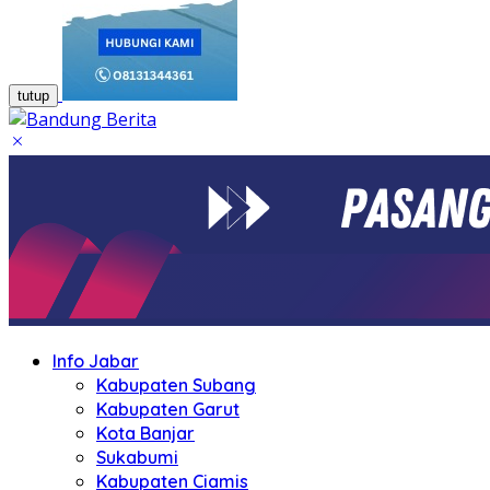
tutup
Info Jabar
Kabupaten Subang
Kabupaten Garut
Kota Banjar
Sukabumi
Kabupaten Ciamis