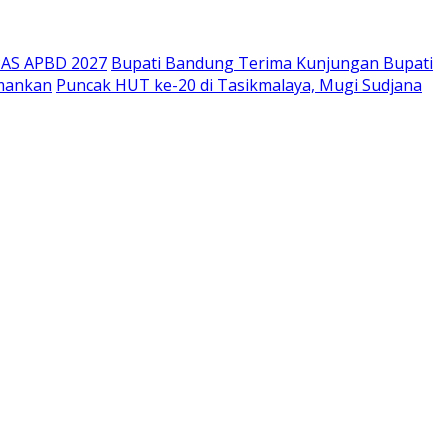
PAS APBD 2027
Bupati Bandung Terima Kunjungan Bupati
amankan
Puncak HUT ke-20 di Tasikmalaya, Mugi Sudjana