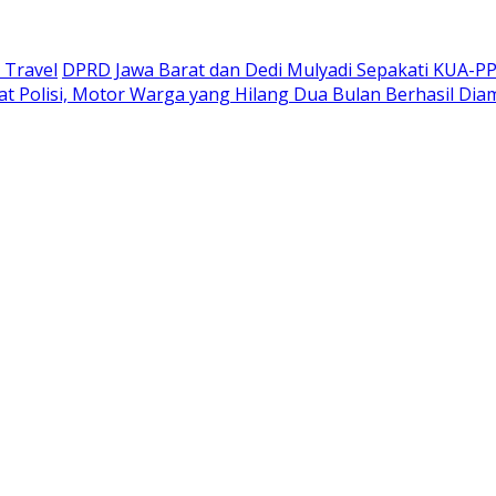
 Travel
DPRD Jawa Barat dan Dedi Mulyadi Sepakati KUA-P
at Polisi, Motor Warga yang Hilang Dua Bulan Berhasil Di