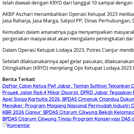
telah diawali dengan KRYD dari tanggal 10 sampai dengan 
AKBP Aszhari menambahkan Operasi Ketupat 2023 melibatk
Jasa Raharja, Jasa Marga, Satpol PP, Dinas Perhubungan,
Kemudian dalam amanatnya juga menyampaikan masyarakat
pergerakan masyarakat akan mengalami peningkatan dari 8
Dalam Operasi Ketupat Lodaya 2023, Polres Cianjur mendi
Setelah dilaksanakannya apel gelar pasukan, dilaksanaka
Ditingkatkan (KRYD) menjelang Ops Ketupat Lodaya 2023 Po
Berita Terkait
Daftar Calon Ketua PWI Jabar, Tantan Sulthon Tekanka
Proyek Jalan Rp6,4 Miliar Disorot, DPRD Jabar Tegaskan
Apel Siaga Karhutla 2026, BPDAS Cimanuk Citanduy Duk
Menaker: Program Magang Nasional Permudah Industri D
KBR 2026 Cianjur: BPDAS Citarum Ciliwung Bekali Kelom
BPDAS Citarum Ciliwung Tinjau Program Konservasi DAS 
Komentar