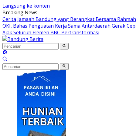
Langsung ke konten
Breaking News
Cerita Jamaah Bandung yang Berangkat Bersama Rahmah
OKI, Bahas Penguatan Kerja Sama Antardaerah
Gerak Cep
Ajak Seluruh Elemen BBC Bertransformasi