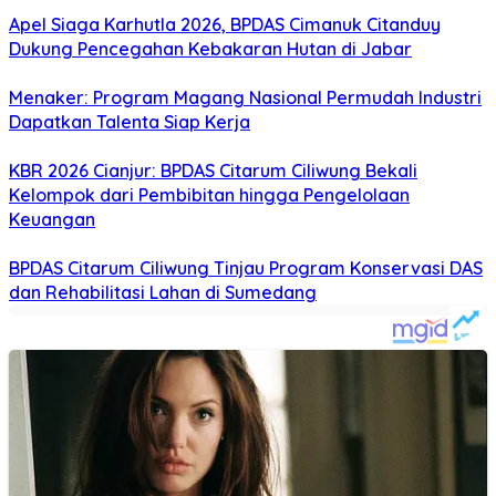
Apel Siaga Karhutla 2026, BPDAS Cimanuk Citanduy
Dukung Pencegahan Kebakaran Hutan di Jabar
Menaker: Program Magang Nasional Permudah Industri
Dapatkan Talenta Siap Kerja
KBR 2026 Cianjur: BPDAS Citarum Ciliwung Bekali
Kelompok dari Pembibitan hingga Pengelolaan
Keuangan
BPDAS Citarum Ciliwung Tinjau Program Konservasi DAS
dan Rehabilitasi Lahan di Sumedang