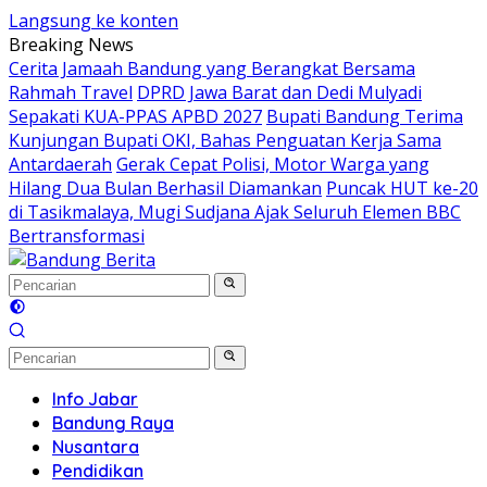
Langsung ke konten
Breaking News
Cerita Jamaah Bandung yang Berangkat Bersama
Rahmah Travel
DPRD Jawa Barat dan Dedi Mulyadi
Sepakati KUA-PPAS APBD 2027
Bupati Bandung Terima
Kunjungan Bupati OKI, Bahas Penguatan Kerja Sama
Antardaerah
Gerak Cepat Polisi, Motor Warga yang
Hilang Dua Bulan Berhasil Diamankan
Puncak HUT ke-20
di Tasikmalaya, Mugi Sudjana Ajak Seluruh Elemen BBC
Bertransformasi
Info Jabar
Bandung Raya
Nusantara
Pendidikan