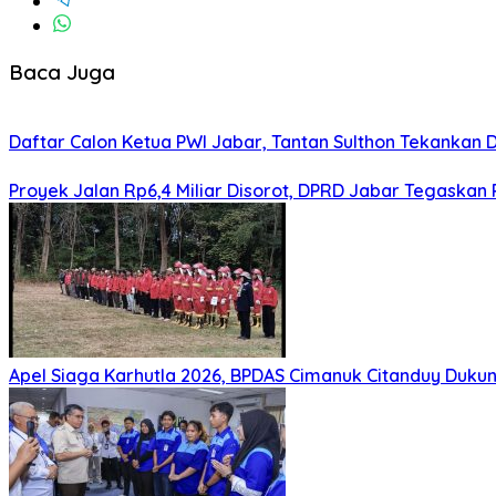
Baca Juga
Daftar Calon Ketua PWI Jabar, Tantan Sulthon Tekanka
Proyek Jalan Rp6,4 Miliar Disorot, DPRD Jabar Tegaskan
Apel Siaga Karhutla 2026, BPDAS Cimanuk Citanduy Duk