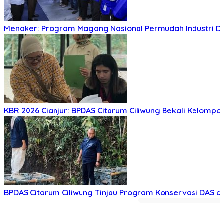
Menaker: Program Magang Nasional Permudah Industri D
KBR 2026 Cianjur: BPDAS Citarum Ciliwung Bekali Kelom
BPDAS Citarum Ciliwung Tinjau Program Konservasi DAS 