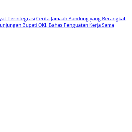
at Terintegrasi
Cerita Jamaah Bandung yang Berangkat
unjungan Bupati OKI, Bahas Penguatan Kerja Sama