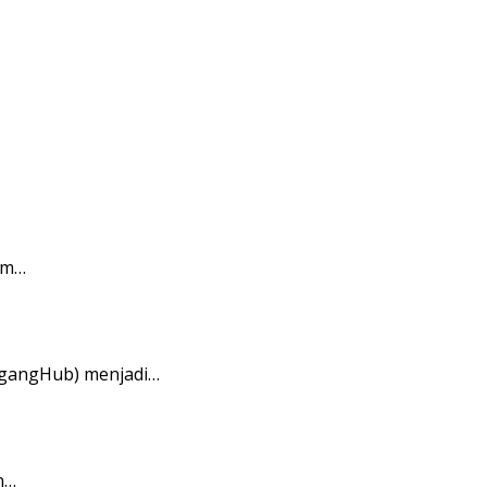
am…
agangHub) menjadi…
n…