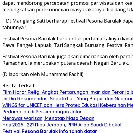
dapat mendorong percepatan promosi pariwisata dan keari
meningkatkan perekonomian masyarakatnya di bidang U
F Dt Mangiang Sati berharap Festival Pesona Barulak dapat
tahunnya.”
Festival Pesona Barulak baru untuk pertama kalinya diada
Pawai Pangek Lapuak, Tari Sangkak Buruang, Festival Rand
Festival Pesona Barulak juga akan dimeriahkan oleh para a
Ramadhan. Ia merupakan putera daerah Nagari Barulak.
(Dilaporkan oleh Muhammad Fadhli)
Berita Terkait
Film Horor Religi Angkat Pertarungan Iman dan Teror Iblis
Ini Dia Rekomendasi Sepatu Lari Yang Bagus dan Nyama
WINGS for UNICEF dan Hers Protex Edukasi Kebersihan M
Pedamaran di Persimpangan Jalan
Merawat Warisan, Menatap Masa Depan
Haji 2026 : 221 Ribu Jemaah, PPIH Arab Saudi Dibekali
Festival Pesona Barulak
info tanah datar