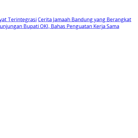
at Terintegrasi
Cerita Jamaah Bandung yang Berangkat
unjungan Bupati OKI, Bahas Penguatan Kerja Sama