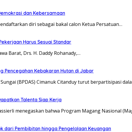
n Demokrasi dan Kebersamaan
aftarkan diri sebagai bakal calon Ketua Persatuan…
 Pekerjaan Harus Sesuai Standar
a Barat, Drs. H. Daddy Rohanady,…
ung Pencegahan Kebakaran Hutan di Jabar
ungai (BPDAS) Cimanuk Citanduy turut berpartisipasi dal
apatkan Talenta Siap Kerja
Yassierli menegaskan bahwa Program Magang Nasional (M
pok dari Pembibitan hingga Pengelolaan Keuangan