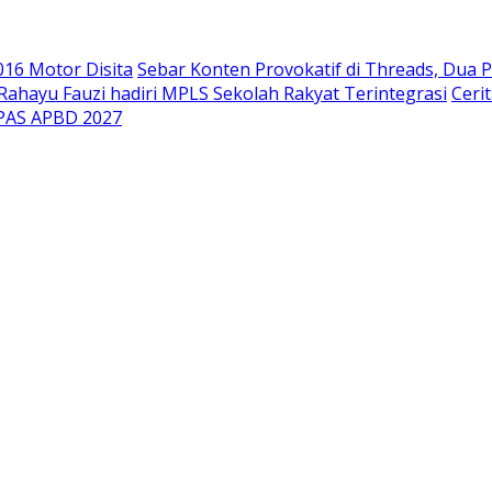
.016 Motor Disita
Sebar Konten Provokatif di Threads, Dua P
ahayu Fauzi hadiri MPLS Sekolah Rakyat Terintegrasi
Ceri
PPAS APBD 2027