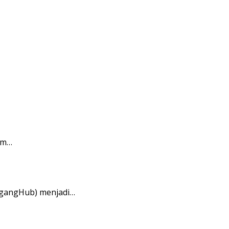
am…
agangHub) menjadi…