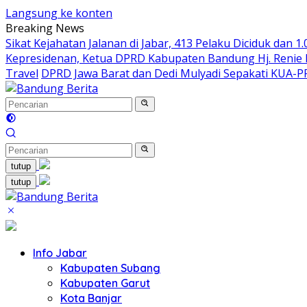
Langsung ke konten
Breaking News
Sikat Kejahatan Jalanan di Jabar, 413 Pelaku Diciduk dan 1
Kepresidenan, Ketua DPRD Kabupaten Bandung Hj. Renie R
Travel
DPRD Jawa Barat dan Dedi Mulyadi Sepakati KUA-
tutup
tutup
Info Jabar
Kabupaten Subang
Kabupaten Garut
Kota Banjar