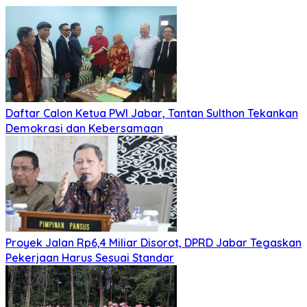
Daftar Calon Ketua PWI Jabar, Tantan Sulthon Tekankan
Demokrasi dan Kebersamaan
Proyek Jalan Rp6,4 Miliar Disorot, DPRD Jabar Tegaskan
Pekerjaan Harus Sesuai Standar