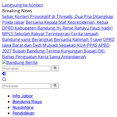
Langsung ke konten
Breaking News
Sebar Konten Provokatif di Threads, Dua Pria Ditangkap
Polda Jabar
Bersama Kepala Staf Kepresidenan, Ketua
DPRD Kabupaten Bandung Hj. Renie Rahayu Fauzi hadiri
MPLS Sekolah Rakyat Terintegrasi
Cerita Jamaah
Bandung yang Berangkat Bersama Rahmah Travel
DPRD
Jawa Barat dan Dedi Mulyadi Sepakati KUA-PPAS APBD
2027
Bupati Bandung Terima Kunjungan Bupati OKI,
Bahas Penguatan Kerja Sama Antardaerah
Info Jabar
Bandung Raya
Nusantara
Pendidikan