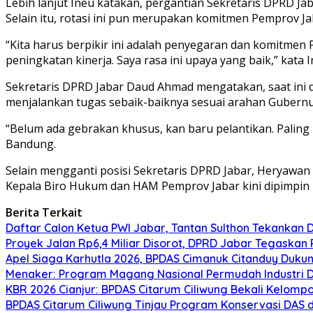
Lebih lanjut Ineu katakan, pergantian Sekretaris DPRD 
Selain itu, rotasi ini pun merupakan komitmen Pemprov Jab
“Kita harus berpikir ini adalah penyegaran dan komitmen 
peningkatan kinerja. Saya rasa ini upaya yang baik,” kata I
Sekretaris DPRD Jabar Daud Ahmad mengatakan, saat ini 
menjalankan tugas sebaik-baiknya sesuai arahan Gubern
“Belum ada gebrakan khusus, kan baru pelantikan. Paling 
Bandung.
Selain mengganti posisi Sekretaris DPRD Jabar, Heryawan
Kepala Biro Hukum dan HAM Pemprov Jabar kini dipimpin 
Berita Terkait
Daftar Calon Ketua PWI Jabar, Tantan Sulthon Tekanka
Proyek Jalan Rp6,4 Miliar Disorot, DPRD Jabar Tegaskan
Apel Siaga Karhutla 2026, BPDAS Cimanuk Citanduy Duk
Menaker: Program Magang Nasional Permudah Industri D
KBR 2026 Cianjur: BPDAS Citarum Ciliwung Bekali Kelom
BPDAS Citarum Ciliwung Tinjau Program Konservasi DAS 