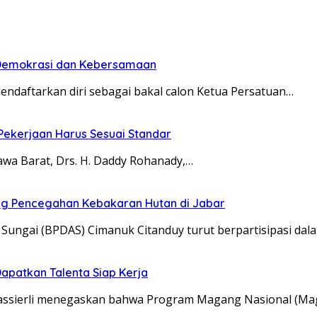
n Demokrasi dan Kebersamaan
aftarkan diri sebagai bakal calon Ketua Persatuan…
 Pekerjaan Harus Sesuai Standar
a Barat, Drs. H. Daddy Rohanady,…
ung Pencegahan Kebakaran Hutan di Jabar
ungai (BPDAS) Cimanuk Citanduy turut berpartisipasi dal
apatkan Talenta Siap Kerja
Yassierli menegaskan bahwa Program Magang Nasional (M