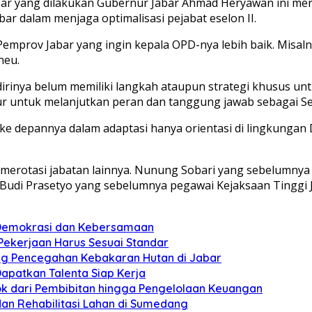
Jabar yang dilakukan Gubernur Jabar Ahmad Heryawan ini m
ar dalam menjaga optimalisasi pejabat eselon II.
Pemprov Jabar yang ingin kepala OPD-nya lebih baik. Misal
neu.
dirinya belum memiliki langkah ataupun strategi khusus u
ur untuk melanjutkan peran dan tanggung jawab sebagai S
ke depannya dalam adaptasi hanya orientasi di lingkungan D
 merotasi jabatan lainnya. Nunung Sobari yang sebelumnya 
Budi Prasetyo yang sebelumnya pegawai Kejaksaan Tinggi 
n Demokrasi dan Kebersamaan
 Pekerjaan Harus Sesuai Standar
ung Pencegahan Kebakaran Hutan di Jabar
apatkan Talenta Siap Kerja
pok dari Pembibitan hingga Pengelolaan Keuangan
dan Rehabilitasi Lahan di Sumedang