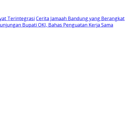
at Terintegrasi
Cerita Jamaah Bandung yang Berangkat
unjungan Bupati OKI, Bahas Penguatan Kerja Sama