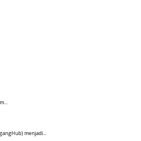
am…
agangHub) menjadi…