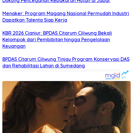
Dukung Pencegahan Kebakaran Hutan di Jabar
Menaker: Program Magang Nasional Permudah Industri
Dapatkan Talenta Siap Kerja
KBR 2026 Cianjur: BPDAS Citarum Ciliwung Bekali
Kelompok dari Pembibitan hingga Pengelolaan
Keuangan
BPDAS Citarum Ciliwung Tinjau Program Konservasi DAS
dan Rehabilitasi Lahan di Sumedang