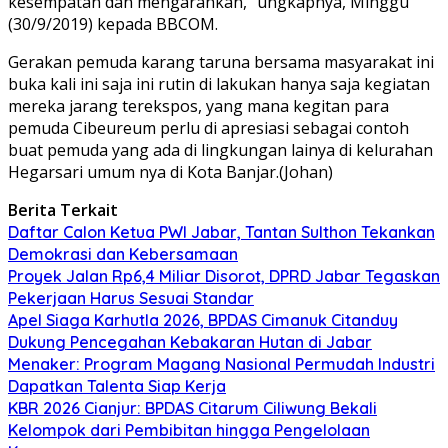
kesempatan dan mengarahkan,” ungkapnya, Minggu
(30/9/2019) kepada BBCOM.
Gerakan pemuda karang taruna bersama masyarakat ini
buka kali ini saja ini rutin di lakukan hanya saja kegiatan
mereka jarang terekspos, yang mana kegitan para
pemuda Cibeureum perlu di apresiasi sebagai contoh
buat pemuda yang ada di lingkungan lainya di kelurahan
Hegarsari umum nya di Kota Banjar.(Johan)
Berita Terkait
Daftar Calon Ketua PWI Jabar, Tantan Sulthon Tekankan
Demokrasi dan Kebersamaan
Proyek Jalan Rp6,4 Miliar Disorot, DPRD Jabar Tegaskan
Pekerjaan Harus Sesuai Standar
Apel Siaga Karhutla 2026, BPDAS Cimanuk Citanduy
Dukung Pencegahan Kebakaran Hutan di Jabar
Menaker: Program Magang Nasional Permudah Industri
Dapatkan Talenta Siap Kerja
KBR 2026 Cianjur: BPDAS Citarum Ciliwung Bekali
Kelompok dari Pembibitan hingga Pengelolaan