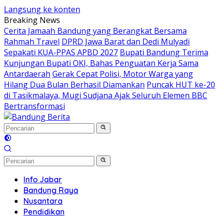
Langsung ke konten
Breaking News
Cerita Jamaah Bandung yang Berangkat Bersama
Rahmah Travel
DPRD Jawa Barat dan Dedi Mulyadi
Sepakati KUA-PPAS APBD 2027
Bupati Bandung Terima
Kunjungan Bupati OKI, Bahas Penguatan Kerja Sama
Antardaerah
Gerak Cepat Polisi, Motor Warga yang
Hilang Dua Bulan Berhasil Diamankan
Puncak HUT ke-20
di Tasikmalaya, Mugi Sudjana Ajak Seluruh Elemen BBC
Bertransformasi
Info Jabar
Bandung Raya
Nusantara
Pendidikan