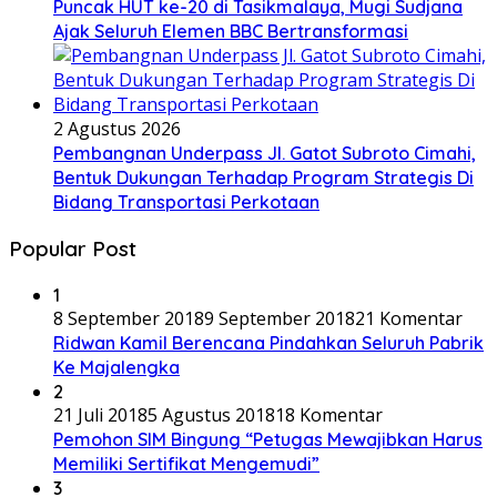
Pembangnan Underpass Jl. Gatot Subroto Cimahi,
Bentuk Dukungan Terhadap Program Strategis Di
Bidang Transportasi Perkotaan
Popular Post
1
8 September 2018
9 September 2018
21 Komentar
Ridwan Kamil Berencana Pindahkan Seluruh Pabrik
Ke Majalengka
2
21 Juli 2018
5 Agustus 2018
18 Komentar
Pemohon SIM Bingung “Petugas Mewajibkan Harus
Memiliki Sertifikat Mengemudi”
3
15 Desember 2016
17 Komentar
Awas Pungli !!! Tahun 2017, SMA-SMK Negeri di
Jabar Dilarang Tarik DSP
4
15 Oktober 2016
4 Desember 2016
10 Komentar
Sebelum Lulus, Siswa SMK PU Negeri Bandung