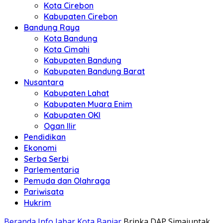
Kota Cirebon
Kabupaten Cirebon
Bandung Raya
Kota Bandung
Kota Cimahi
Kabupaten Bandung
Kabupaten Bandung Barat
Nusantara
Kabupaten Lahat
Kabupaten Muara Enim
Kabupaten OKI
Ogan Ilir
Pendidikan
Ekonomi
Serba Serbi
Parlementaria
Pemuda dan Olahraga
Pariwisata
Hukrim
Beranda
Info Jabar
Kota Banjar
Bripka DAP Simajuntak