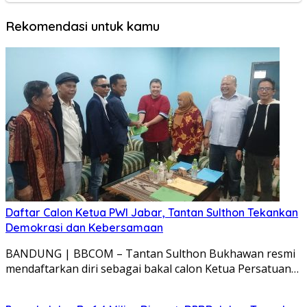
Daftar Calon Ketua PWI Jabar, Tantan Sulthon Tekankan
Demokrasi dan Kebersamaan
BANDUNG | BBCOM – Tantan Sulthon Bukhawan resmi
mendaftarkan diri sebagai bakal calon Ketua Persatuan…
Proyek Jalan Rp6,4 Miliar Disorot, DPRD Jabar Tegaskan
Pekerjaan Harus Sesuai Standar
BANDUNG | BBCOM – Anggota Komisi IV DPRD Provinsi
Jawa Barat, Drs. H. Daddy Rohanady,…