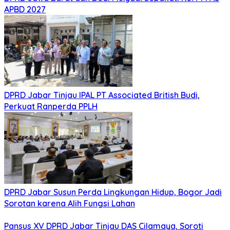
APBD 2027
DPRD Jabar Tinjau IPAL PT Associated British Budi,
Perkuat Ranperda PPLH
DPRD Jabar Susun Perda Lingkungan Hidup, Bogor Jadi
Sorotan karena Alih Fungsi Lahan
Pansus XV DPRD Jabar Tinjau DAS Cilamaya, Soroti