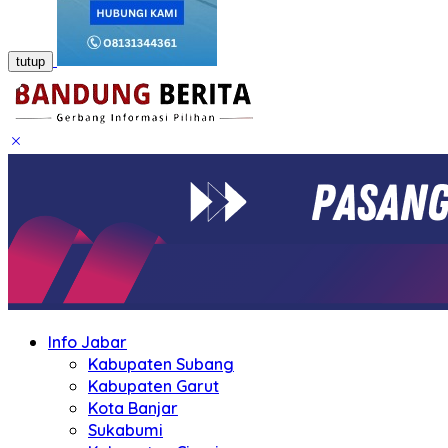
tutup
Info Jabar
Kabupaten Subang
Kabupaten Garut
Kota Banjar
Sukabumi