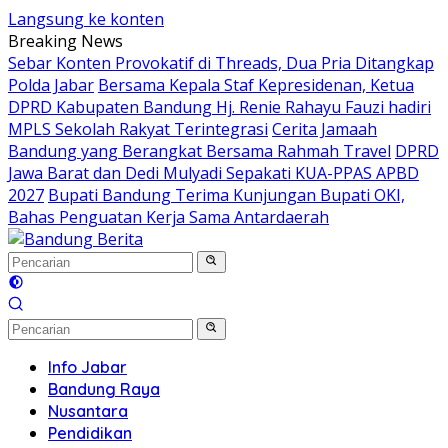
Langsung ke konten
Breaking News
Sebar Konten Provokatif di Threads, Dua Pria Ditangkap
Polda Jabar
Bersama Kepala Staf Kepresidenan, Ketua
DPRD Kabupaten Bandung Hj. Renie Rahayu Fauzi hadiri
MPLS Sekolah Rakyat Terintegrasi
Cerita Jamaah
Bandung yang Berangkat Bersama Rahmah Travel
DPRD
Jawa Barat dan Dedi Mulyadi Sepakati KUA-PPAS APBD
2027
Bupati Bandung Terima Kunjungan Bupati OKI,
Bahas Penguatan Kerja Sama Antardaerah
Info Jabar
Bandung Raya
Nusantara
Pendidikan