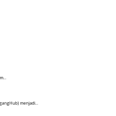
am…
agangHub) menjadi…