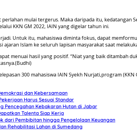
erlahan mulai tergerus. Maka daripada itu, kedatangan Sek
ui KKN GM 2022, IAIN yang digelar tahun ini.
 terjadi. Untuk itu, mahasiswa diminta fokus, dapat memf
asi ajaran Islam ke seluruh lapisan masyarakat saat melakuk
dapat menuai hasil yang positif. “Niat yang baik ditamba
kasnya.(Budhi)
pelepasan 300 mahasiswa IAIN Syekh Nurjati,program (KKN
n Demokrasi dan Kebersamaan
 Pekerjaan Harus Sesuai Standar
ung Pencegahan Kebakaran Hutan di Jabar
apatkan Talenta Siap Kerja
pok dari Pembibitan hingga Pengelolaan Keuangan
dan Rehabilitasi Lahan di Sumedang