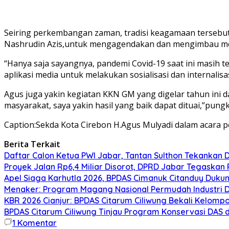
Seiring perkembangan zaman, tradisi keagamaan tersebut p
Nashrudin Azis,untuk mengagendakan dan mengimbau melal
“Hanya saja sayangnya, pandemi Covid-19 saat ini masih
aplikasi media untuk melakukan sosialisasi dan internalis
Agus juga yakin kegiatan KKN GM yang digelar tahun ini 
masyarakat, saya yakin hasil yang baik dapat dituai,”pung
Caption:Sekda Kota Cirebon H.Agus Mulyadi dalam acara 
Berita Terkait
Daftar Calon Ketua PWI Jabar, Tantan Sulthon Tekanka
Proyek Jalan Rp6,4 Miliar Disorot, DPRD Jabar Tegaskan
Apel Siaga Karhutla 2026, BPDAS Cimanuk Citanduy Duk
Menaker: Program Magang Nasional Permudah Industri D
KBR 2026 Cianjur: BPDAS Citarum Ciliwung Bekali Kelom
BPDAS Citarum Ciliwung Tinjau Program Konservasi DAS 
1
Komentar