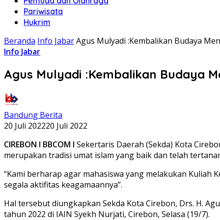
Pemuda dan Olahraga
Pariwisata
Hukrim
Beranda
Info Jabar
Agus Mulyadi :Kembalikan Budaya Me
Info Jabar
Agus Mulyadi :Kembalikan Budaya M
Bandung Berita
20 Juli 2022
20 Juli 2022
CIREBON l BBCOM l
Sekertaris Daerah (Sekda) Kota Cireb
merupakan tradisi umat islam yang baik dan telah tertanam 
“Kami berharap agar mahasiswa yang melakukan Kuliah K
segala aktifitas keagamaannya”.
Hal tersebut diungkapkan Sekda Kota Cirebon, Drs. H. Agu
tahun 2022 di IAIN Syekh Nurjati, Cirebon, Selasa (19/7).