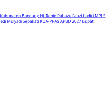
Kabupaten Bandung Hj. Renie Rahayu Fauzi hadiri MPLS
edi Mulyadi Sepakati KUA-PPAS APBD 2027
Bupati