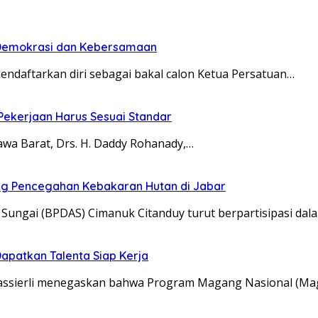
n Demokrasi dan Kebersamaan
aftarkan diri sebagai bakal calon Ketua Persatuan…
 Pekerjaan Harus Sesuai Standar
a Barat, Drs. H. Daddy Rohanady,…
ung Pencegahan Kebakaran Hutan di Jabar
ungai (BPDAS) Cimanuk Citanduy turut berpartisipasi dal
apatkan Talenta Siap Kerja
Yassierli menegaskan bahwa Program Magang Nasional (M